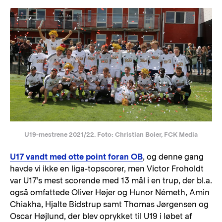
U19-mestrene 2021/22. Foto: Christian Boier, FCK Media
U17 vandt med otte point foran OB
, og denne gang
havde vi ikke en liga-topscorer, men Victor Froholdt
var U17’s mest scorende med 13 mål i en trup, der bl.a.
også omfattede Oliver Højer og Hunor Németh, Amin
Chiakha, Hjalte Bidstrup samt Thomas Jørgensen og
Oscar Højlund, der blev oprykket til U19 i løbet af