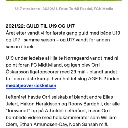
U17-mestrene i 2020/21. Foto: Torkil Fosdal, FCK Media
2021/22: GULD TIL U19 OG U17
Året efter vandt vi for første gang guld med både U19
og U17 i samme sæson – og U17 vandt for anden
sæson i træk.
U19 under ledelse af Hjalte Nørregaard vandt med ni
point foran FC Midtjylland, og igen blev Orri
Óskarsson ligatopscorer med 29 mål - blandt andet
to i den sidste kamp, hvor holdet slog AGF 5-2 inden
medaljeoverrækkelsen
.
I efteråret havde Orri selskab af blandt andre Elias
Jelert, Hákon Haraldsson og Roony Bardghji, der alle
”forsvandt” op på A-holdet i efteråret, mens Orri
bombede videre med holdkammerater som William
Clem, Ethan Amundsen-Day, Noah Sahsah m.fl.