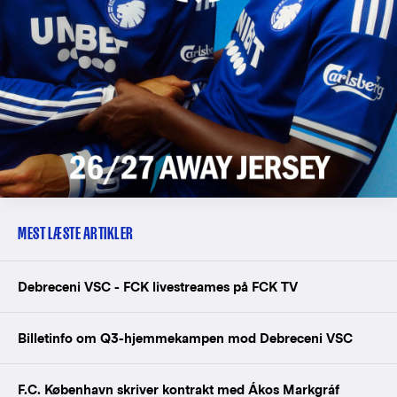
MEST LÆSTE ARTIKLER
Debreceni VSC - FCK livestreames på FCK TV
Billetinfo om Q3-hjemmekampen mod Debreceni VSC
F.C. København skriver kontrakt med Ákos Markgráf