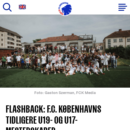
Gå
til
Primær
hovedindhold
navigation
Foto: Gaston Szerman, FCK Media
FLASHBACK: F.C. KØBENHAVNS
TIDLIGERE U19- OG U17-