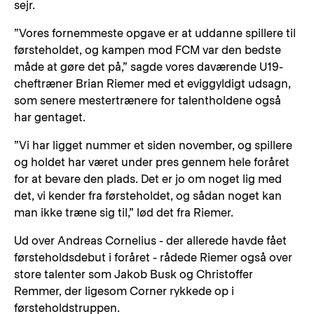
sejr.
”Vores fornemmeste opgave er at uddanne spillere til
førsteholdet, og kampen mod FCM var den bedste
måde at gøre det på,” sagde vores daværende U19-
cheftræner Brian Riemer med et eviggyldigt udsagn,
som senere mestertrænere for talentholdene også
har gentaget.
”Vi har ligget nummer et siden november, og spillere
og holdet har været under pres gennem hele foråret
for at bevare den plads. Det er jo om noget lig med
det, vi kender fra førsteholdet, og sådan noget kan
man ikke træne sig til,” lød det fra Riemer.
Ud over Andreas Cornelius - der allerede havde fået
førsteholdsdebut i foråret - rådede Riemer også over
store talenter som Jakob Busk og Christoffer
Remmer, der ligesom Corner rykkede op i
førsteholdstruppen.