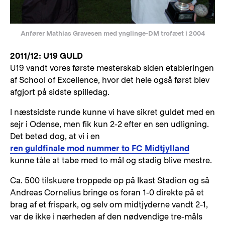
Anfører Mathias Gravesen med ynglinge-DM trofæet i 2004
2011/12: U19 GULD
U19 vandt vores første mesterskab siden etableringen
af School of Excellence, hvor det hele også først blev
afgjort på sidste spilledag.
I næstsidste runde kunne vi have sikret guldet med en
sejr i Odense, men fik kun 2-2 efter en sen udligning.
Det betød dog, at vi i en
ren guldfinale mod nummer to FC Midtjylland
kunne tåle at tabe med to mål og stadig blive mestre.
Ca. 500 tilskuere troppede op på Ikast Stadion og så
Andreas Cornelius bringe os foran 1-0 direkte på et
brag af et frispark, og selv om midtjyderne vandt 2-1,
var de ikke i nærheden af den nødvendige tre-måls