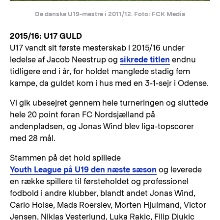
De danske U19-mestre i 2011/12. Foto: FCK Media
2015/16: U17 GULD
U17 vandt sit første mesterskab i 2015/16 under
ledelse af Jacob Neestrup og
sikrede titlen
endnu
tidligere end i år, for holdet manglede stadig fem
kampe, da guldet kom i hus med en 3-1-sejr i Odense.
Vi gik ubesejret gennem hele turneringen og sluttede
hele 20 point foran FC Nordsjælland på
andenpladsen, og Jonas Wind blev liga-topscorer
med 28 mål.
Stammen på det hold spillede
Youth League på U19 den næste sæson
og leverede
en række spillere til førsteholdet og professionel
fodbold i andre klubber, blandt andet Jonas Wind,
Carlo Holse, Mads Roerslev, Morten Hjulmand, Victor
Jensen, Niklas Vesterlund, Luka Rakic, Filip Djukic