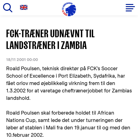
Gå
til
Primær
FCK-TRÆNER UDNÆVNT TIL
hovedindhold
navigation
LANDSTRÆNER I ZAMBIA
18/11 2001 00:00
Roald Poulsen, teknisk direktør på FCK's Soccer
School of Excellence i Port Elizabeth, Sydafrika, har
fået orlov med øjeblikkelig virkning frem til den
1.3.2002 for at varetage cheftrænerjobbet for Zambias
landshold.
Roald Poulsen skal forberede holdet til African
Nations Cup, samt lede det under turneringen der
løber af stablen i Mali fra den 19.januar til og med den
10.februar 2002.