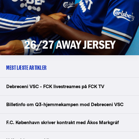
MEST LÆSTE ARTIKLER
Debreceni VSC - FCK livestreames på FCK TV
Billetinfo om Q3-hjemmekampen mod Debreceni VSC
F.C. København skriver kontrakt med Ákos Markgráf