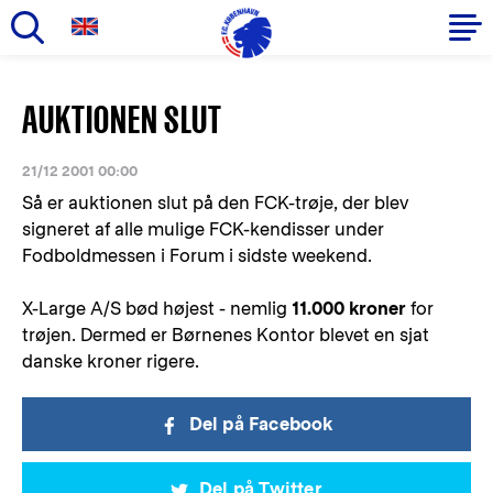
Gå
til
Primær
AUKTIONEN SLUT
hovedindhold
navigation
21/12 2001 00:00
Så er auktionen slut på den FCK-trøje, der blev
signeret af alle mulige FCK-kendisser under
Fodboldmessen i Forum i sidste weekend.
X-Large A/S bød højest - nemlig
11.000 kroner
for
trøjen. Dermed er Børnenes Kontor blevet en sjat
danske kroner rigere.
Del på Facebook
Del på Twitter