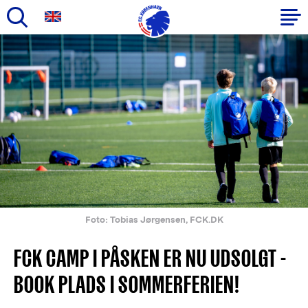
Gå
til
Primær
hovedindhold
navigation
Foto: Tobias Jørgensen, FCK.DK
FCK CAMP I PÅSKEN ER NU UDSOLGT -
BOOK PLADS I SOMMERFERIEN!