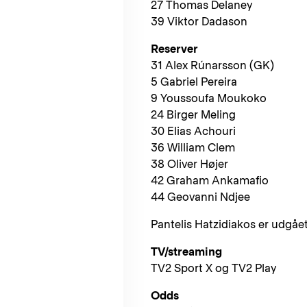
27 Thomas Delaney
39 Viktor Dadason
Reserver
31 Alex Rúnarsson (GK)
5 Gabriel Pereira
9 Youssoufa Moukoko
24 Birger Meling
30 Elias Achouri
36 William Clem
38 Oliver Højer
42 Graham Ankamafio
44 Geovanni Ndjee
Pantelis Hatzidiakos er udgåe
TV/streaming
TV2 Sport X og TV2 Play
Odds