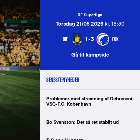
3F Superliga
Torsdag 21/05 2026
kl. 18:30
BIF
FCK
1-3
Gå til kampside
SENESTE NYHEDER
Problemer med streaming af Debreceni
VSC-F.C. København
Bo Svensson: Det så ret stabilt ud