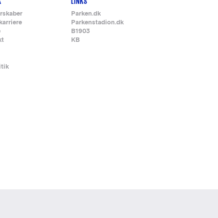
K
LINKS
rskaber
Parken.dk
karriere
Parkenstadion.dk
e
B1903
kt
KB
itik