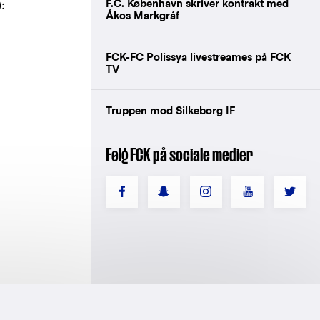
F.C. København skriver kontrakt med
:
Ákos Markgráf
FCK-FC Polissya livestreames på FCK
TV
Truppen mod Silkeborg IF
Følg FCK på sociale medier