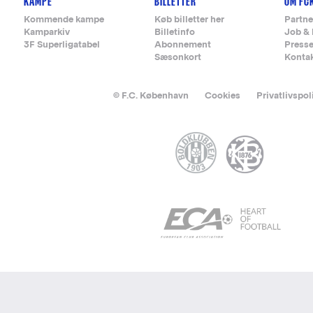
KAMPE
BILLETTER
OM FC
Kommende kampe
Køb billetter her
Partne
Kamparkiv
Billetinfo
Job & 
3F Superligatabel
Abonnement
Press
Sæsonkort
Konta
© F.C. København
Cookies
Privatlivspol