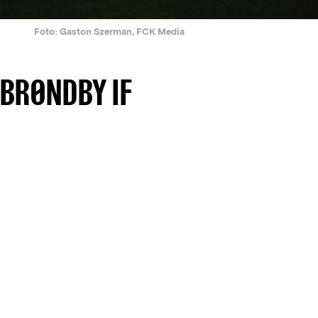
Foto: Gaston Szerman, FCK Media
 BRØNDBY IF