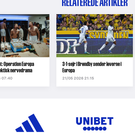
RELATEREDE ARTIKLER
: Operation Europa
3-1-sejr i Brøndby sender løverne i
hektisk nervedrama
Europa
 07:40
21/05 2026 21:15