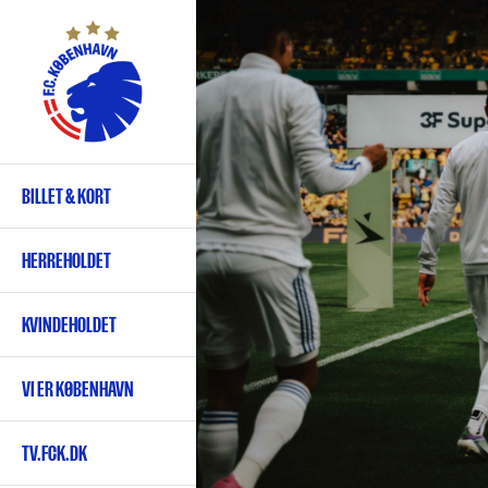
Gå
til
hovedindhold
BILLET & KORT
Primær
navigation
HERREHOLDET
KVINDEHOLDET
VI ER KØBENHAVN
TV.FCK.DK