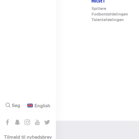
HOLDET
Footer-
Spillere
Fodboldafdelingen
menu
Talentafdelingen
Søg
English
Tilmeld til nyhedsbrev