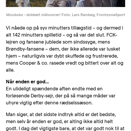
Moukoko - dobbelt målscorer! Foto: Lars Rønbøg, FrontzoneSport
Vi nåede op på syv minutters tillægstid – og dermed i
alt 142 minutters spilletid – og så var det slut. FCK-
lejren og fansene jublede som sindssyge, mens
Brøndby-fansene – dem, der ikke allerede var lusket
hjem – naturligvis var dybt skuffede og frustrerede,
mens Cooper & co. rasede vredt og bittert over alt og
alle.
Når enden er god...
En ulideligt spændende aften endte med en
forløsende Derby-sejr, der på så mange måder var
uhyre vigtig efter denne rædselssæson.
Man siger, at det sidste indtryk altid er det bedste,
men selv år enden er god, er alting ikke altid helt
godt. I dag det vigtigste bare, at det var godt nok til at