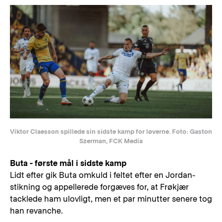
Viktor Claesson spillede sin sidste kamp for løverne. Foto: Gaston
Szerman, FCK Media
Buta - første mål i sidste kamp
Lidt efter gik Buta omkuld i feltet efter en Jordan-
stikning og appellerede forgæves for, at Frøkjær
tacklede ham ulovligt, men et par minutter senere tog
han revanche.