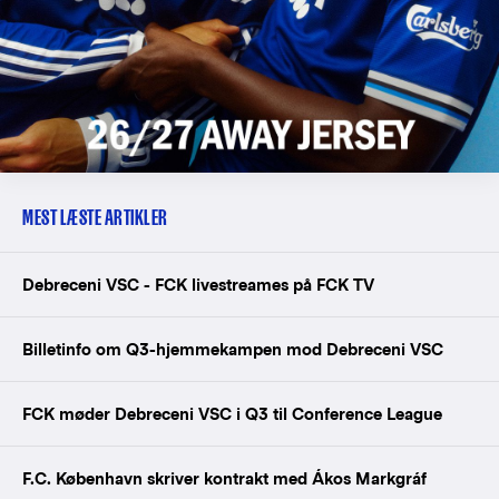
MEST LÆSTE ARTIKLER
Debreceni VSC - FCK livestreames på FCK TV
Billetinfo om Q3-hjemmekampen mod Debreceni VSC
FCK møder Debreceni VSC i Q3 til Conference League
F.C. København skriver kontrakt med Ákos Markgráf