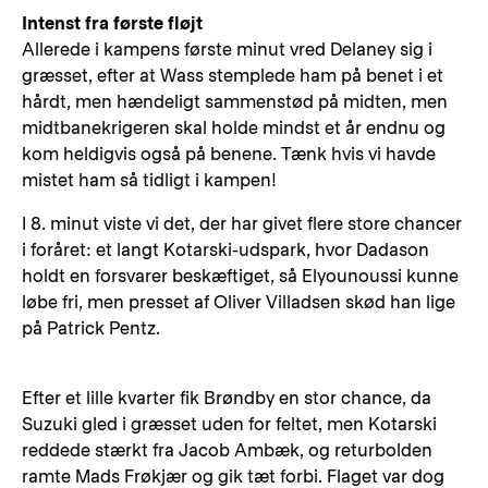
Intenst fra første fløjt
Allerede i kampens første minut vred Delaney sig i
græsset, efter at Wass stemplede ham på benet i et
hårdt, men hændeligt sammenstød på midten, men
midtbanekrigeren skal holde mindst et år endnu og
kom heldigvis også på benene. Tænk hvis vi havde
mistet ham så tidligt i kampen!
I 8. minut viste vi det, der har givet flere store chancer
i foråret: et langt Kotarski-udspark, hvor Dadason
holdt en forsvarer beskæftiget, så Elyounoussi kunne
løbe fri, men presset af Oliver Villadsen skød han lige
på Patrick Pentz.
Efter et lille kvarter fik Brøndby en stor chance, da
Suzuki gled i græsset uden for feltet, men Kotarski
reddede stærkt fra Jacob Ambæk, og returbolden
ramte Mads Frøkjær og gik tæt forbi. Flaget var dog