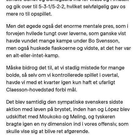
og gik over til 5-3-1/5-2-2, hvilket selvfølgelig gav os
mere ro til opspillet.
Men det øgede også det enorme mentale pres, som i
forvejen hvilede tungt over løverne, som ganske vist
havde vundet mange kampe under Bo Svensson,
men også huskede fiaskoerne og vidste, at det her var
en alt-eller-intet-kamp.
Måske bidrog det til, at vi stadig mistede for mange
bolde, så selv om vi kontrollerede spillet i overtal,
havde vi med et kvarter igen kun haft et ufarligt
Claesson-hovedstød forbi mål.
Det blev samtidig den sympatiske svenskers sidste
aktion med løven på brystet, inden han og López blev
udskiftet med Moukoko og Meling, og tyskeren
bragte igen en ny dimension ind i vores offensiv, som
skulle vise sig at blive ret afgørende.