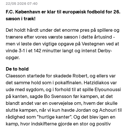
22/05 2026 07:40
F.C. København er klar til europæisk fodbold for 26.
sæson i træk!
Det holdt hårdt under det enorme pres på spillere og
trænere efter vores værste sæson i dette årtusind -
men vi løste den vigtige opgave på Vestegnen ved at
vinde 3-1 i et 142 minutter langt og intenst Derby-
opgør.
De to hold
Claesson startede for skadede Robert, og ellers var
det samme hold som i pokalfinalen. Hatzidiakos var
ude med sygdom, og i forhold til at spille Elyounoussi
på kanten, sagde Bo Svensson før kampen, at det
blandt andet var en overvejelse om, hvem der skulle
slutte kampen, når vi kun havde Jordan og Achouri til
rådighed som ”hurtige kanter”. Og det blev igen en
kamp, hvor indskifterne gjorde en stor og positiv