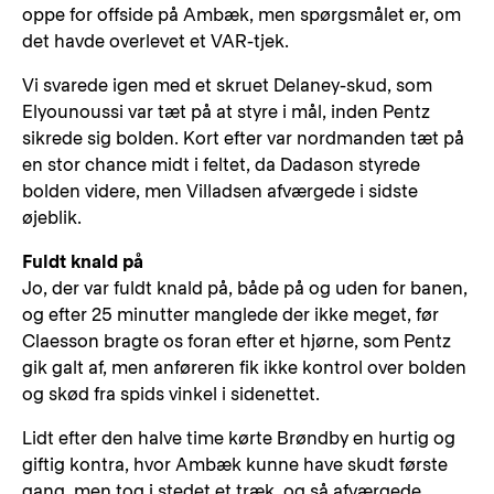
oppe for offside på Ambæk, men spørgsmålet er, om
det havde overlevet et VAR-tjek.
Vi svarede igen med et skruet Delaney-skud, som
Elyounoussi var tæt på at styre i mål, inden Pentz
sikrede sig bolden. Kort efter var nordmanden tæt på
en stor chance midt i feltet, da Dadason styrede
bolden videre, men Villadsen afværgede i sidste
øjeblik.
Fuldt knald på
Jo, der var fuldt knald på, både på og uden for banen,
og efter 25 minutter manglede der ikke meget, før
Claesson bragte os foran efter et hjørne, som Pentz
gik galt af, men anføreren fik ikke kontrol over bolden
og skød fra spids vinkel i sidenettet.
Lidt efter den halve time kørte Brøndby en hurtig og
giftig kontra, hvor Ambæk kunne have skudt første
gang, men tog i stedet et træk, og så afværgede