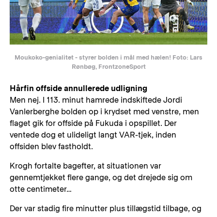
Moukoko-genialitet - styrer bolden i mål med hælen! Foto: Lars
Rønbøg, FrontzoneSport
Hårfin offside annullerede udligning
Men nej. I 113. minut hamrede indskiftede Jordi
Vanlerberghe bolden op i krydset med venstre, men
flaget gik for offside på Fukuda i opspillet. Der
ventede dog et ulideligt langt VAR-tjek, inden
offsiden blev fastholdt.
Krogh fortalte bagefter, at situationen var
gennemtjekket flere gange, og det drejede sig om
otte centimeter…
Der var stadig fire minutter plus tillægstid tilbage, og