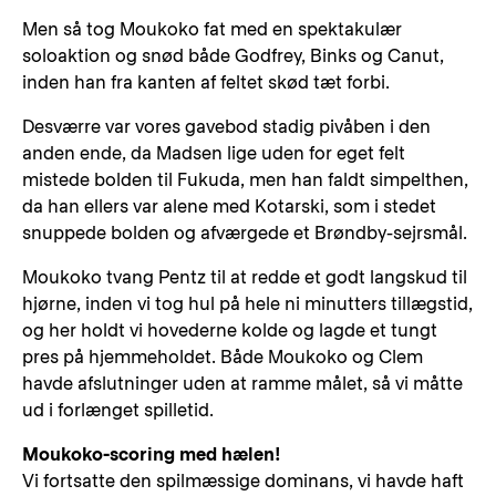
Men så tog Moukoko fat med en spektakulær
soloaktion og snød både Godfrey, Binks og Canut,
inden han fra kanten af feltet skød tæt forbi.
Desværre var vores gavebod stadig pivåben i den
anden ende, da Madsen lige uden for eget felt
mistede bolden til Fukuda, men han faldt simpelthen,
da han ellers var alene med Kotarski, som i stedet
snuppede bolden og afværgede et Brøndby-sejrsmål.
Moukoko tvang Pentz til at redde et godt langskud til
hjørne, inden vi tog hul på hele ni minutters tillægstid,
og her holdt vi hovederne kolde og lagde et tungt
pres på hjemmeholdet. Både Moukoko og Clem
havde afslutninger uden at ramme målet, så vi måtte
ud i forlænget spilletid.
Moukoko-scoring med hælen!
Vi fortsatte den spilmæssige dominans, vi havde haft