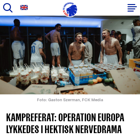
Gå
til
Primær
hovedindhold
navigation
Foto: Gaston Szerman, FCK Media
KAMPREFERAT: OPERATION EUROPA
LYKKEDES I HEKTISK NERVEDRAMA