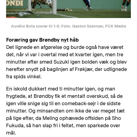
Aurélio Buta scorer til 1-0. Foto: Gaston Szerman, FCK Media
Foræring gav Brøndby nyt håb
Det lignede en afgørelse og burde også have været
det, når vi var i overtal med et kvarter igen, men tre
minutter efter smed Suzuki igen bolden væk og blev
herefter snydt på baglinjen af Frøkjær, der udlignede
fra spids vinkel.
En iskold dukkert med ti minutter igen, og man
frygtede, at Brøndby fik et mentalt overskud, så de
igen ville snige sig til en comeback-sejr i de sidste
minutter. Og minsandten om ikke de var meget tæt
på lige efter, da Meling ophævede offsiden på Sho
Fukuda, så han slap fri i feltet, men sparkede over
mål.