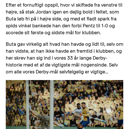
Efter et fornuftigt opspil, hvor vi skiftede fra venstre til
højre, så stak Jordan igen en dejlig bold i feltet, som
Buta løb fri på i højre side, og med et fladt spark fra
spids vinkel bankede han den forbi Pentz til 1-0 og
scorede sit første og sidste mål for klubben.
Buta gav virkelig alt hvad han havde og lidt til, selv om
han vidste, at han ikke havde en fremtid i klubben, og
her skrev han sig ind i vores 33 år lange Derby-
historie med et af de vigtigste mål nogensinde. Selv
om alle vores Derby-mål selvfølgelig er vigtige…