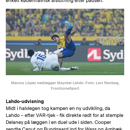
enkelt københavnsk afslutning efter pausen.
Marcos López nedlægger Mayckel Lahdo. Foto: Lars Rønbøg,
FrontzoneSport
Lahdo-udvisning
Midt i halvlegen tog kampen en ny udvikling, da
Lahdo – efter VAR-tjek - fik direkte rødt for at stemple
Delaney på læggen i en duel ude i siden. Cooper
sendte Canut og Bundgaard ind for Wass og Ambæk