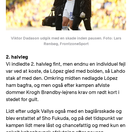
Viktor Dadason udgik med en skade inden pausen. Foto: Lars
Rønbøg, FrontzoneSport
2. halvleg
Vi indledte 2. halvleg fint, men endnu en individuel fejl
var ved at koste, da López gled med bolden, så Lahdo
stak af med den. Omkring midten nedlagde López
ham bagfra, og men også efter kampen afviste
dommer Krogh Brøndby-lejrens krav om rødt kort i
stedet for gult.
Lidt efter udgik Vallys også med en baglårsskade og
blev erstattet af Sho Fukuda, og på det tidspunkt var
kampen lidt mere låst og chancefattig og med kun en