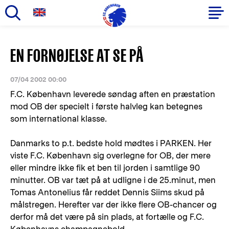
Gå
til
Primær
EN FORNØJELSE AT SE PÅ
hovedindhold
navigation
07/04 2002 00:00
F.C. København leverede søndag aften en præstation
mod OB der specielt i første halvleg kan betegnes
som international klasse.
Danmarks to p.t. bedste hold mødtes i PARKEN. Her
viste F.C. København sig overlegne for OB, der mere
eller mindre ikke fik et ben til jorden i samtlige 90
minutter. OB var tæt på at udligne i de 25.minut, men
Tomas Antonelius får reddet Dennis Siims skud på
målstregen. Herefter var der ikke flere OB-chancer og
derfor må det være på sin plads, at fortælle og F.C.