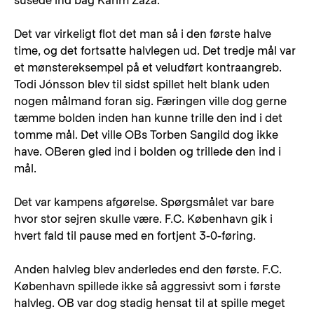
susede ind bag Karim Zaza.
Det var virkeligt flot det man så i den første halve
time, og det fortsatte halvlegen ud. Det tredje mål var
et mønstereksempel på et veludført kontraangreb.
Todi Jónsson blev til sidst spillet helt blank uden
nogen målmand foran sig. Færingen ville dog gerne
tæmme bolden inden han kunne trille den ind i det
tomme mål. Det ville OBs Torben Sangild dog ikke
have. OBeren gled ind i bolden og trillede den ind i
mål.
Det var kampens afgørelse. Spørgsmålet var bare
hvor stor sejren skulle være. F.C. København gik i
hvert fald til pause med en fortjent 3-0-føring.
Anden halvleg blev anderledes end den første. F.C.
København spillede ikke så aggressivt som i første
halvleg. OB var dog stadig hensat til at spille meget