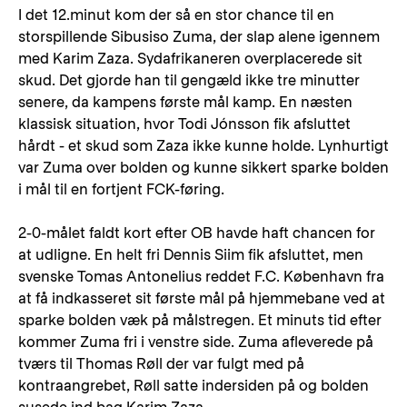
I det 12.minut kom der så en stor chance til en
storspillende Sibusiso Zuma, der slap alene igennem
med Karim Zaza. Sydafrikaneren overplacerede sit
skud. Det gjorde han til gengæld ikke tre minutter
senere, da kampens første mål kamp. En næsten
klassisk situation, hvor Todi Jónsson fik afsluttet
hårdt - et skud som Zaza ikke kunne holde. Lynhurtigt
var Zuma over bolden og kunne sikkert sparke bolden
i mål til en fortjent FCK-føring.
2-0-målet faldt kort efter OB havde haft chancen for
at udligne. En helt fri Dennis Siim fik afsluttet, men
svenske Tomas Antonelius reddet F.C. København fra
at få indkasseret sit første mål på hjemmebane ved at
sparke bolden væk på målstregen. Et minuts tid efter
kommer Zuma fri i venstre side. Zuma afleverede på
tværs til Thomas Røll der var fulgt med på
kontraangrebet, Røll satte indersiden på og bolden