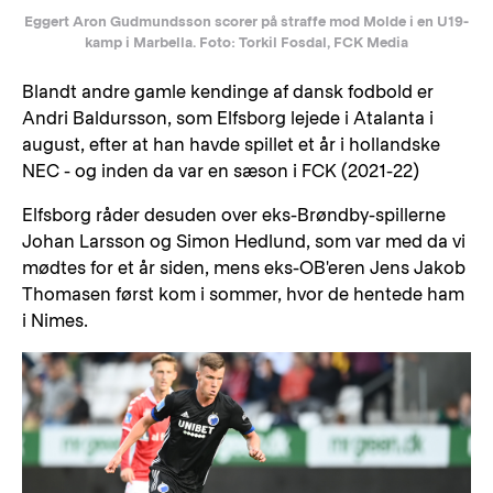
Eggert Aron Gudmundsson scorer på straffe mod Molde i en U19-
kamp i Marbella. Foto: Torkil Fosdal, FCK Media
Blandt andre gamle kendinge af dansk fodbold er
Andri Baldursson, som Elfsborg lejede i Atalanta i
august, efter at han havde spillet et år i hollandske
NEC - og inden da var en sæson i FCK (2021-22)
Elfsborg råder desuden over eks-Brøndby-spillerne
Johan Larsson og Simon Hedlund, som var med da vi
mødtes for et år siden, mens eks-OB'eren Jens Jakob
Thomasen først kom i sommer, hvor de hentede ham
i Nimes.