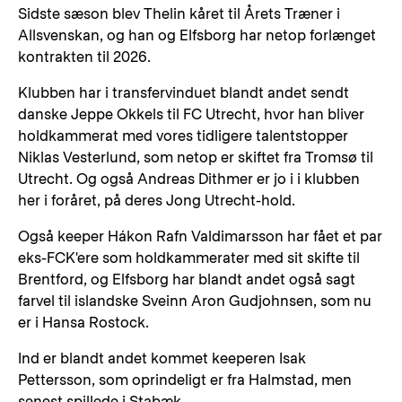
Sidste sæson blev Thelin kåret til Årets Træner i
Allsvenskan, og han og Elfsborg har netop forlænget
kontrakten til 2026.
Klubben har i transfervinduet blandt andet sendt
danske Jeppe Okkels til FC Utrecht, hvor han bliver
holdkammerat med vores tidligere talentstopper
Niklas Vesterlund, som netop er skiftet fra Tromsø til
Utrecht. Og også Andreas Dithmer er jo i i klubben
her i foråret, på deres Jong Utrecht-hold.
Også keeper Hákon Rafn Valdimarsson har fået et par
eks-FCK'ere som holdkammerater med sit skifte til
Brentford, og Elfsborg har blandt andet også sagt
farvel til islandske Sveinn Aron Gudjohnsen, som nu
er i Hansa Rostock.
Ind er blandt andet kommet keeperen Isak
Pettersson, som oprindeligt er fra Halmstad, men
senest spillede i Stabæk.