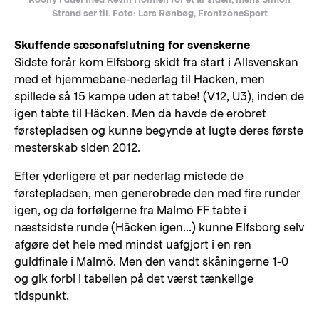
Strand ser til. Foto: Lars Rønbøg, FrontzoneSport
Skuffende sæsonafslutning for svenskerne
Sidste forår kom Elfsborg skidt fra start i Allsvenskan
med et hjemmebane-nederlag til Häcken, men
spillede så 15 kampe uden at tabe! (V12, U3), inden de
igen tabte til Häcken. Men da havde de erobret
førstepladsen og kunne begynde at lugte deres første
mesterskab siden 2012.
Efter yderligere et par nederlag mistede de
førstepladsen, men generobrede den med fire runder
igen, og da forfølgerne fra Malmö FF tabte i
næstsidste runde (Häcken igen...) kunne Elfsborg selv
afgøre det hele med mindst uafgjort i en ren
guldfinale i Malmö. Men den vandt skåningerne 1-0
og gik forbi i tabellen på det værst tænkelige
tidspunkt.