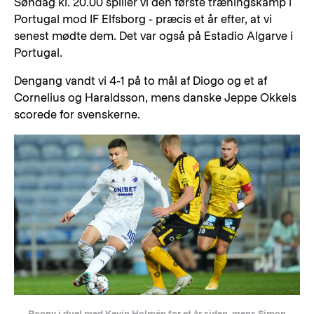
Søndag kl. 20.00 spiller vi den første træningskamp i
Portugal mod IF Elfsborg - præcis et år efter, at vi
senest mødte dem. Det var også på Estadio Algarve i
Portugal.
Dengang vandt vi 4-1 på to mål af Diogo og et af
Cornelius og Haraldsson, mens danske Jeppe Okkels
scorede for svenskerne.
Roony i duel med Kevin Holmén for et år siden, mens Simon