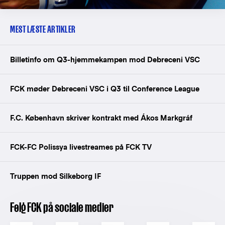
MEST LÆSTE ARTIKLER
Billetinfo om Q3-hjemmekampen mod Debreceni VSC
FCK møder Debreceni VSC i Q3 til Conference League
F.C. København skriver kontrakt med Ákos Markgráf
FCK-FC Polissya livestreames på FCK TV
Truppen mod Silkeborg IF
Følg FCK på sociale medier