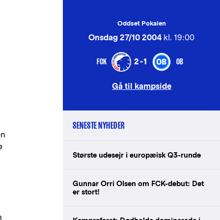
Oddset Pokalen
Onsdag 27/10 2004
kl. 19:00
FCK
OB
2-1
Gå til kampside
SENESTE NYHEDER
en
e
Største udesejr i europæisk Q3-runde
Gunnar Orri Olsen om FCK-debut: Det
er stort!
n