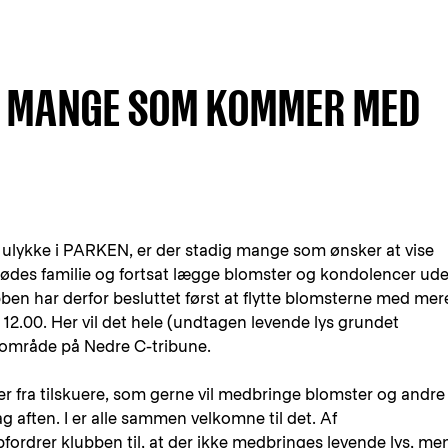
IG MANGE SOM KOMMER MED
e ulykke i PARKEN, er der stadig mange som ønsker at vise
ødes familie og fortsat lægge blomster og kondolencer ud
ben har derfor besluttet først at flytte blomsterne med mer
2.00. Her vil det hele (undtagen levende lys grundet
 område på Nedre C-tribune.
r fra tilskuere, som gerne vil medbringe blomster og andre
 aften. I er alle sammen velkomne til det. Af
rdrer klubben til, at der ikke medbringes levende lys, me