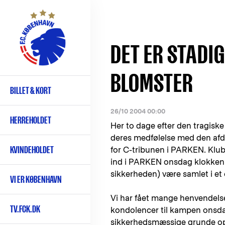
Gå
til
hovedindhold
DET ER STAD
BLOMSTER
BILLET & KORT
Primær
navigation
26/10 2004 00:00
HERREHOLDET
Her to dage efter den tragisk
deres medfølelse med den afd
KVINDEHOLDET
for C-tribunen i PARKEN. Klub
ind i PARKEN onsdag klokken 1
sikkerheden) være samlet i et
VI ER KØBENHAVN
Vi har fået mange henvendelse
TV.FCK.DK
kondolencer til kampen onsdag
sikkerhedsmæssige grunde opfo