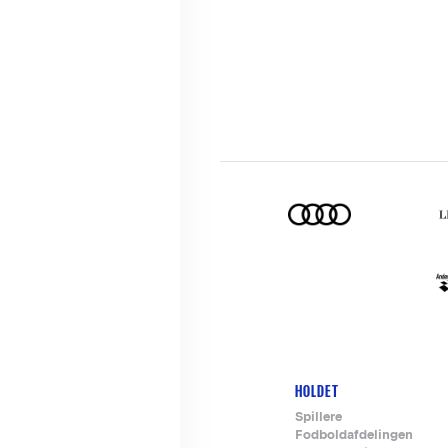
HOLDET
Footer-
Spillere
Fodboldafdelingen