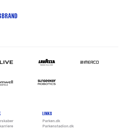
TSBRAND
K
LINKS
rskaber
Parken.dk
karriere
Parkenstadion.dk