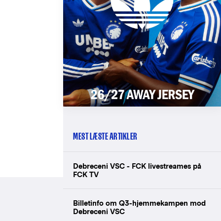
MEST LÆSTE ARTIKLER
Debreceni VSC - FCK livestreames på
FCK TV
Billetinfo om Q3-hjemmekampen mod
Debreceni VSC