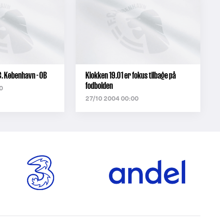
. København - OB
Klokken 19.01 er fokus tilbage på
fodbolden
0
27/10 2004 00:00