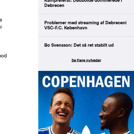
Kampreferat: Dødbolde dominerede i
Debrecen
e
Problemer med streaming af Debreceni
r
VSC-F.C. København
Bo Svensson: Det så ret stabilt ud
mod
Se flere nyheder