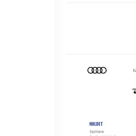
HOLDET
Footer-
Spillere