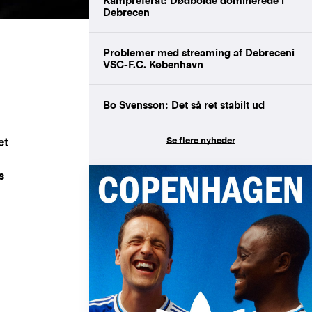
Kampreferat: Dødbolde dominerede i
Debrecen
Problemer med streaming af Debreceni
VSC-F.C. København
Bo Svensson: Det så ret stabilt ud
Se flere nyheder
et
s