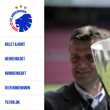
Gå
til
hovedindhold
BILLET & KORT
Primær
navigation
HERREHOLDET
KVINDEHOLDET
VI ER KØBENHAVN
TV.FCK.DK