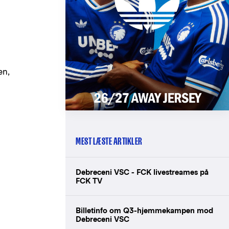
en,
MEST LÆSTE ARTIKLER
Debreceni VSC - FCK livestreames på
FCK TV
Billetinfo om Q3-hjemmekampen mod
Debreceni VSC