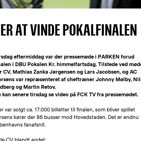
TER AT VINDE POKALFINALEN
rsdag eftermiddag var der pressemøde i PARKEN forud
nalen i DBU Pokalen Kr. himmelfartsdag. Tilstede ved mød
r CV, Mathias Zanka Jørgensen og Lars Jacobsen, og AC
rsens var repræsenteret af cheftræner Johnny Mølby, Nil
dberg og Martin Retov.
 kan senere tirsdag se video på FCK TV fra pressemødet.
 var solgt ca. 17.000 billetter til finalen, som bliver spillet
orsens kører der 86 busser mod Hovedstaden. Det er endnu
øbenhavns fanafsnit.
de CV blandt andet: