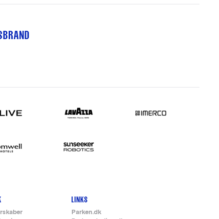
TSBRAND
K
LINKS
rskaber
Parken.dk