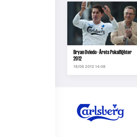
Bryan Oviedo - Årets Pokalfighter
2012
18/05 2012 14:08