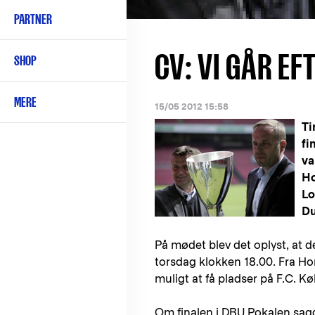
PARTNER
CV: VI GÅR EF
SHOP
MERE
15/05 2012 15:58
Ti
fi
va
Ho
Lo
Du
På mødet blev det oplyst, at der
torsdag klokken 18.00. Fra H
muligt at få pladser på F.C. K
Om finalen i DBU Pokalen sag