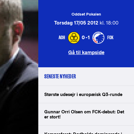
Oddset Pokalen
Torsdag 17/05 2012
kl. 18:00
ACH
FCK
0-1
Gå til kampside
SENESTE NYHEDER
Største udesejr i europæisk Q3-runde
Gunnar Orri Olsen om FCK-debut: Det
er stort!