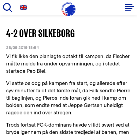
Gå
til
Primær
4-2 OVER SILKEBORG
hovedindhold
navigation
28/09 2019 18:54
Vi fik ikke den planlagte optakt til kampen, da Fischer
måtte melde fra under opvarmningen, og i stedet
startede Pep Biel.
Vi satte os dog på kampen fra start, og allerede efter
syv minutter faldt det første mål, da Falk sendte Pierre
til baglinjen, og Pieros inde foran gik ned i kamp om
bolden, som endte med at Jeppe Gertsen uheldigt
ragede den ind over stregen.
Trods fortsat FCK-dominans havde vi lidt svært ved at
bryde igennem på den sidste tredjedel af banen, men