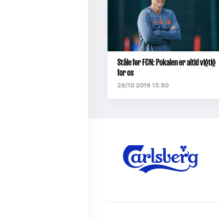
Ståle før FCN: Pokalen er altid vigtig
for os
29/10 2019 13:50