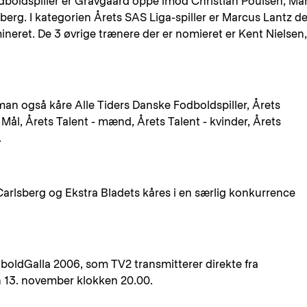
dboldspiller er Gravgaard oppe imod Christian Poulsen, Mar
rg. I kategorien Årets SAS Liga-spiller er Marcus Lantz d
ineret. De 3 øvrige trænere der er nomieret er Kent Nielsen,
man også kåre Alle Tiders Danske Fodboldspiller, Årets
 Mål, Årets Talent - mænd, Årets Talent - kvinder, Årets
.
arlsberg og Ekstra Bladets kåres i en særlig konkurrence
dboldGalla 2006, som TV2 transmitterer direkte fra
13. november klokken 20.00.