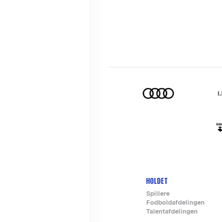
HOLDET
Footer-
Spillere
Fodboldafdelingen
menu
Talentafdelingen