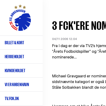
Gå
til
hovedindhold
3 FCK'ERE NOM
04/11 2006 12:04
BILLET & KORT
Primær
Fra i dag er der via TV2's hj
navigation
"Årets Fodboldspiller" og "Året
HERREHOLDET
nominerede...
KVINDEHOLDET
Michael Gravgaard er nomineret
sidstnævnte kategori er også
VI ER KØBENHAVN
Ståle Solbakken blandt de no
TV.FCK.DK