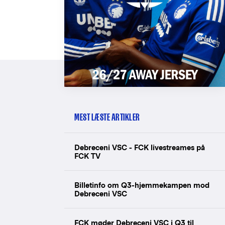
MEST LÆSTE ARTIKLER
Debreceni VSC - FCK livestreames på
FCK TV
Billetinfo om Q3-hjemmekampen mod
Debreceni VSC
FCK møder Debreceni VSC i Q3 til