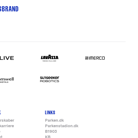
TSBRAND
K
LINKS
rskaber
Parken.dk
karriere
Parkenstadion.dk
e
B1903
kt
KB