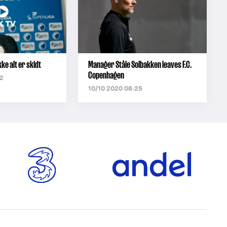
kke alt er skidt
Manager Ståle Solbakken leaves F.C.
Copenhagen
2
10/10 2020 08:25