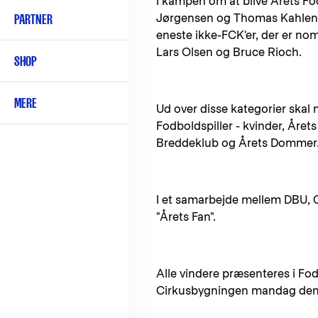
I kampen om at blive Årets Fo
PARTNER
Jørgensen og Thomas Kahlenbe
eneste ikke-FCK'er, der er nom
Lars Olsen og Bruce Rioch.
SHOP
MERE
Ud over disse kategorier skal 
Fodboldspiller - kvinder, Årets
Breddeklub og Årets Dommer
I et samarbejde mellem DBU, C
"Årets Fan".
Alle vindere præsenteres i Fo
Cirkusbygningen mandag den 