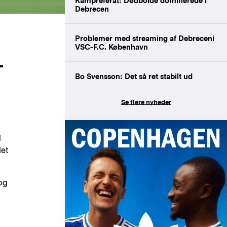
Kampreferat: Dødbolde dominerede i
Debrecen
Problemer med streaming af Debreceni
VSC-F.C. København
-
Bo Svensson: Det så ret stabilt ud
Se flere nyheder
d
det
og