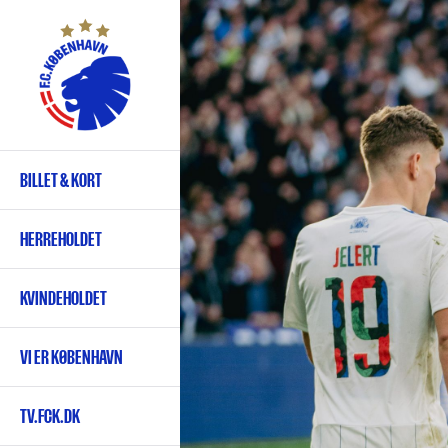
Gå
til
hovedindhold
BILLET & KORT
Primær
navigation
HERREHOLDET
KVINDEHOLDET
VI ER KØBENHAVN
TV.FCK.DK