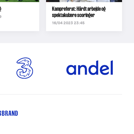
g
Kampreferat: Hårdt arbejde og
spektakulære scoringer
9
16/04 2023 23:45
TSBRAND