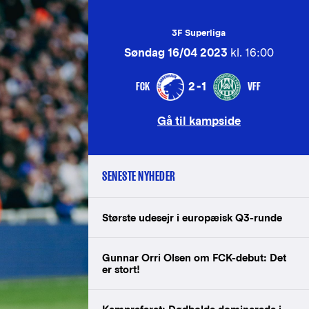
3F Superliga
Søndag 16/04 2023
kl. 16:00
FCK
VFF
2-1
Gå til kampside
SENESTE NYHEDER
Største udesejr i europæisk Q3-runde
Gunnar Orri Olsen om FCK-debut: Det
er stort!