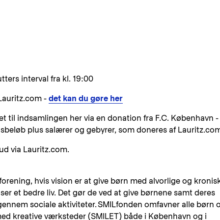
ers interval fra kl. 19:00
Lauritz.com -
det kan du gøre her
t til indsamlingen her via en donation fra F.C. København -
sbeløb plus salærer og gebyrer, som doneres af Lauritz.co
bud via Lauritz.com.
rening, hvis vision er at give børn med alvorlige og kronis
r et bedre liv. Det gør de ved at give børnene samt deres
gennem sociale aktiviteter. SMILfonden omfavner alle børn 
e med kreative værksteder (SMILET) både i København og i