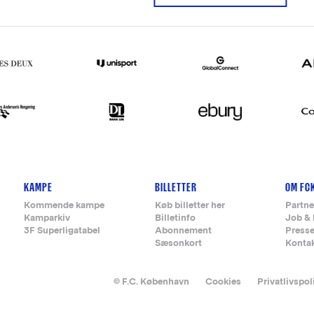
KAMPE
BILLETTER
OM FC
Kommende kampe
Køb billetter her
Partne
Kamparkiv
Billetinfo
Job & 
3F Superligatabel
Abonnement
Press
Sæsonkort
Konta
© F.C. København
Cookies
Privatlivspol