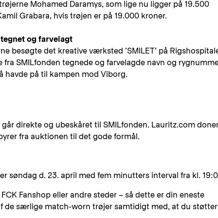
af trøjerne Mohamed Daramys, som lige nu ligger på 19.500
Kamil Grabara, hvis trøjen er på 19.000 kroner.
tegnet og farvelagt
rne besøgte det kreative værksted ’SMILET’ på Rigshospitale
fra SMILfonden tegnede og farvelagde navn og rygnumme
ltså havde på til kampen mod Viborg.
e går direkte og ubeskåret til SMILfonden. Lauritz.com done
byrer fra auktionen til det gode formål.
r søndag d. 23. april med fem minutters interval fra kl. 19:
i FCK Fanshop eller andre steder – så dette er din eneste
 af de særlige match-worn trøjer samtidigt med, at du støtter