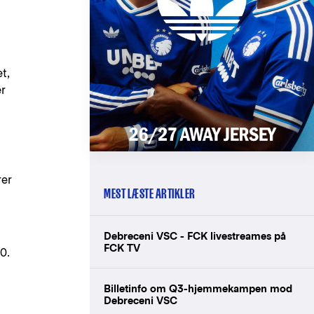
t,
r
rer
MEST LÆSTE ARTIKLER
Debreceni VSC - FCK livestreames på
FCK TV
00.
Billetinfo om Q3-hjemmekampen mod
Debreceni VSC