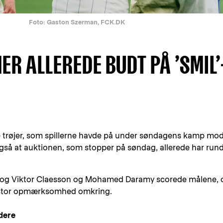
Foto: Gaston Szerman, FCK.DK
R ALLEREDE BUDT PÅ ’SMIL’
de trøjer, som spillerne havde på under søndagens kamp mo
også at auktionen, som stopper på søndag, allerede har run
, og Viktor Claesson og Mohamed Daramy scorede målene, 
å stor opmærksomhed omkring.
dere