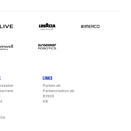
K
LINKS
rskaber
Parken.dk
karriere
Parkenstadion.dk
e
B1903
kt
KB
itik