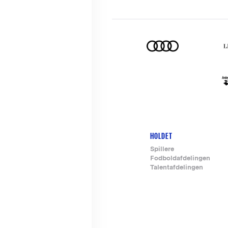
HOLDET
Footer-
Spillere
Fodboldafdelingen
menu
Talentafdelingen