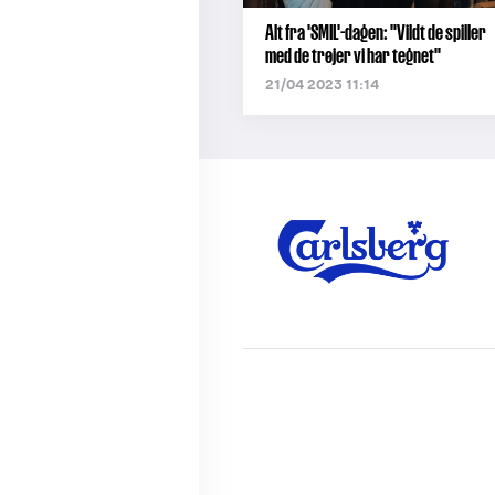
Alt fra 'SMIL'-dagen: "Vildt de spiller
med de trøjer vi har tegnet"
21/04 2023 11:14