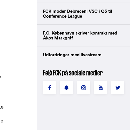
FCK møder Debreceni VSC i Q3 til
Conference League
F.C. København skriver kontrakt med
Ákos Markgráf
Udfordringer med livestream
Følg FCK på sociale medier
m.
ke
og