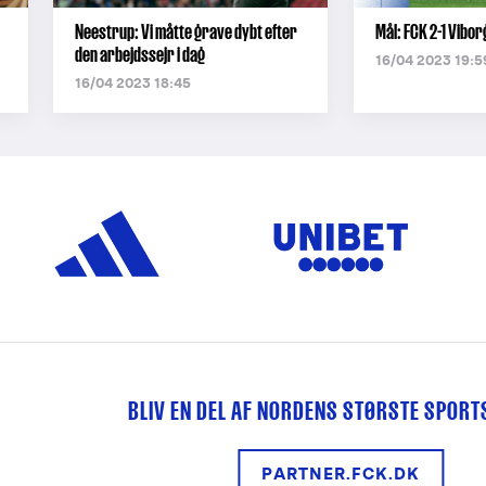
Neestrup: Vi måtte grave dybt efter
Mål: FCK 2-1 Vibor
den arbejdssejr i dag
16/04 2023 19:5
16/04 2023 18:45
BLIV EN DEL AF NORDENS STØRSTE SPOR
PARTNER.FCK.DK