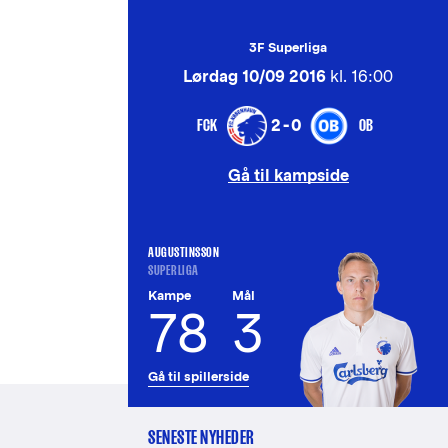
3F Superliga
Lørdag 10/09 2016
kl. 16:00
FCK
OB
2-0
Gå til kampside
AUGUSTINSSON
SUPERLIGA
Kampe
Mål
78
3
Gå til spillerside
SENESTE NYHEDER