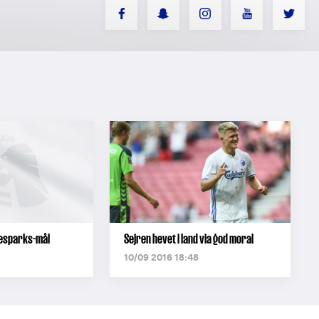
fesparks-mål
Sejren hevet i land via god moral
1
10/09 2016 18:48