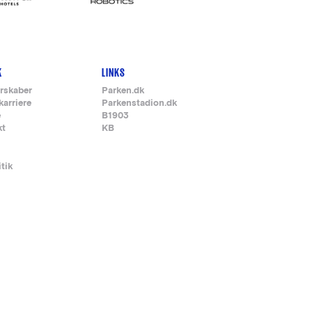
K
LINKS
rskaber
Parken.dk
karriere
Parkenstadion.dk
e
B1903
kt
KB
itik