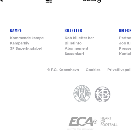
KAMPE
BILLETTER
OM FC
Kommende kampe
Køb billetter her
Partne
Kamparkiv
Billetinfo
Job & 
3F Superligatabel
Abonnement
Press
Sæsonkort
Konta
© F.C. København
Cookies
Privatlivspol