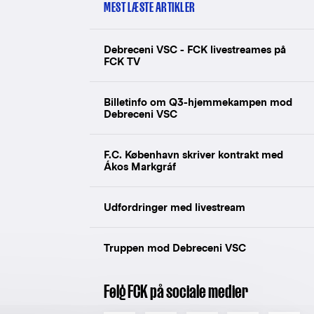
MEST LÆSTE ARTIKLER
Debreceni VSC - FCK livestreames på
FCK TV
Billetinfo om Q3-hjemmekampen mod
Debreceni VSC
F.C. København skriver kontrakt med
Ákos Markgráf
Udfordringer med livestream
Truppen mod Debreceni VSC
Følg FCK på sociale medier