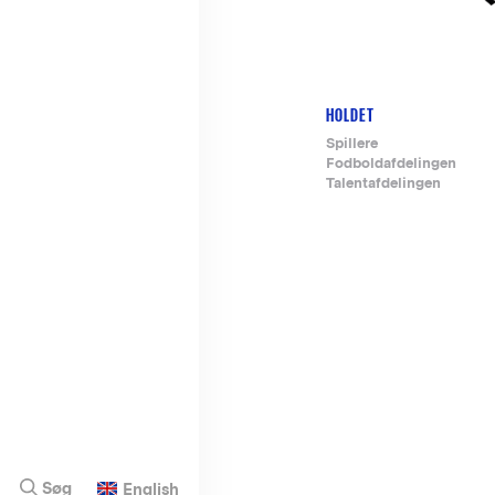
HOLDET
Footer-
Spillere
Fodboldafdelingen
menu
Talentafdelingen
Søg
English