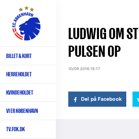
Gå
til
hovedindhold
LUDWIG OM S
PULSEN OP
BILLET & KORT
Primær
navigation
10/09 2016 19:17
HERREHOLDET
KVINDEHOLDET
Del på Facebook
VI ER KØBENHAVN
TV.FCK.DK