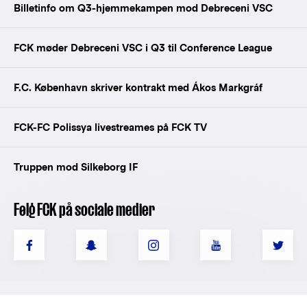
Billetinfo om Q3-hjemmekampen mod Debreceni VSC
FCK møder Debreceni VSC i Q3 til Conference League
F.C. København skriver kontrakt med Ákos Markgráf
FCK-FC Polissya livestreames på FCK TV
Truppen mod Silkeborg IF
Følg FCK på sociale medier