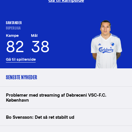
Gå til kampside
SANTANDER
SUPERLIGA
Kampe
Mål
82
38
Gå til spillerside
SENESTE NYHEDER
Problemer med streaming af Debreceni VSC-F.C.
København
Bo Svensson: Det så ret stabilt ud