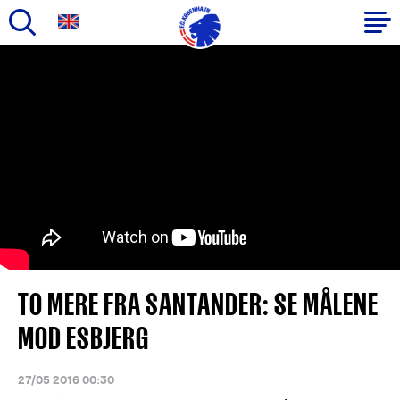
Gå
til
Primær
hovedindhold
navigation
TO MERE FRA SANTANDER: SE MÅLENE
MOD ESBJERG
27/05 2016 00:30