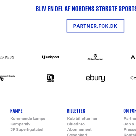
BLIV EN DEL AF NORDENS STØRSTE SPOR
PARTNER.FCK.DK
KAMPE
BILLETTER
OM FC
Kommende kampe
Køb billetter her
Partne
Kamparkiv
Billetinfo
Job & 
3F Superligatabel
Abonnement
Press
Sæsonkort
Konta