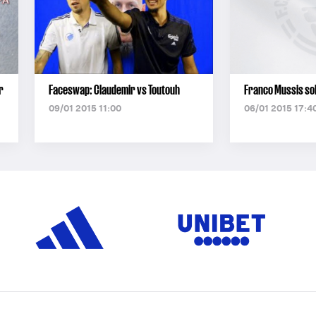
r
Faceswap: Claudemir vs Toutouh
Franco Mussis sol
09/01 2015 11:00
06/01 2015 17:4