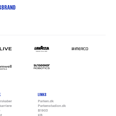
TSBRAND
K
LINKS
rskaber
Parken.dk
karriere
Parkenstadion.dk
e
B1903
kt
KB