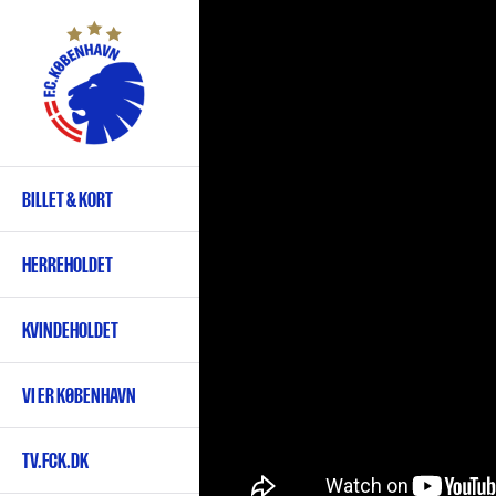
Gå
til
hovedindhold
BILLET & KORT
Primær
navigation
HERREHOLDET
KVINDEHOLDET
VI ER KØBENHAVN
TV.FCK.DK