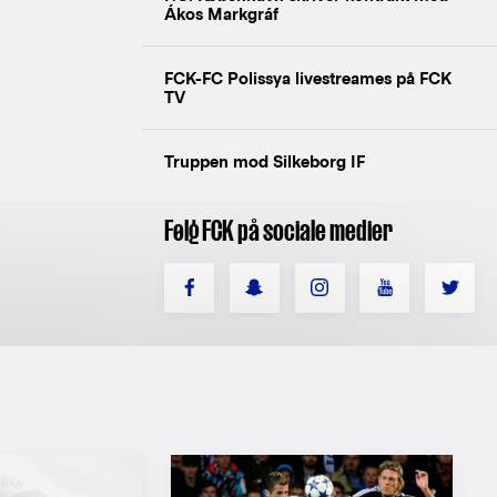
Ákos Markgráf
FCK-FC Polissya livestreames på FCK
TV
Truppen mod Silkeborg IF
Følg FCK på sociale medier