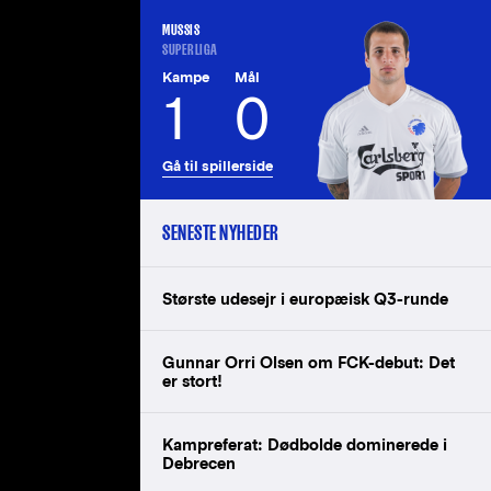
MUSSIS
SUPERLIGA
Kampe
Mål
1
0
Gå til spillerside
SENESTE NYHEDER
Største udesejr i europæisk Q3-runde
Gunnar Orri Olsen om FCK-debut: Det
er stort!
Kampreferat: Dødbolde dominerede i
Debrecen