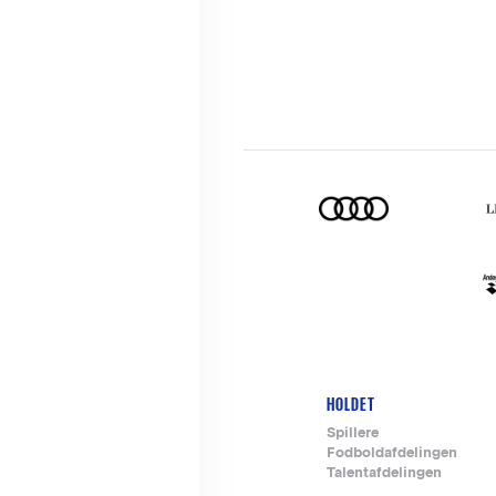
HOLDET
Footer-
Spillere
Fodboldafdelingen
menu
Talentafdelingen