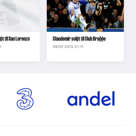
gt til San Lorenzo
Claudemir solgt til Club Brugge
0
05/01 2015 21:11