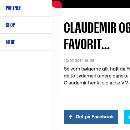
PARTNER
CLAUDEMIR OG
SHOP
FAVORIT...
MERE
12/07 2014 15:38
Selvom bølgerne gik højt da 
de to sydamerikanere ganske 
Claudemir tænkt sig at se VM-f
Del på Facebook