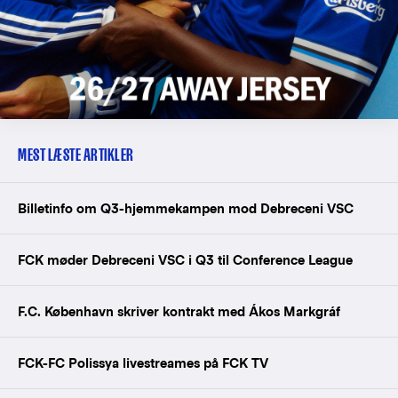
MEST LÆSTE ARTIKLER
Billetinfo om Q3-hjemmekampen mod Debreceni VSC
FCK møder Debreceni VSC i Q3 til Conference League
F.C. København skriver kontrakt med Ákos Markgráf
FCK-FC Polissya livestreames på FCK TV