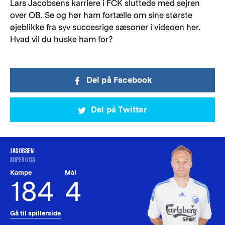
Lars Jacobsens karriere i FCK sluttede med sejren
over OB. Se og hør ham fortælle om sine største
øjeblikke fra syv succesrige sæsoner i videoen her.
Hvad vil du huske ham for?
Del på Facebook
Del på Twitter
JACOBSEN
SUPERLIGA
Kampe
Mål
184
4
Gå til spillerside