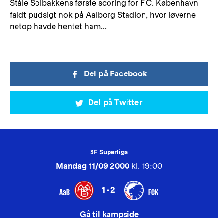
Ståle Solbakkens første scoring for F.C. København
faldt pudsigt nok på Aalborg Stadion, hvor løverne
netop havde hentet ham...
Del på Facebook
Del på Twitter
3F Superliga
Mandag 11/09 2000
kl. 19:00
1-2
AaB
FCK
Gå til kampside