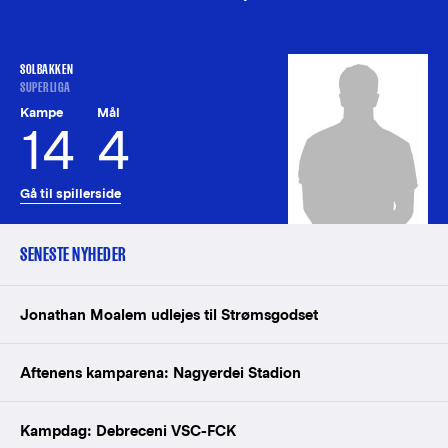
SOLBAKKEN
SUPERLIGA
Kampe
Mål
14
4
Gå til spillerside
SENESTE NYHEDER
Jonathan Moalem udlejes til Strømsgodset
Aftenens kamparena: Nagyerdei Stadion
Kampdag: Debreceni VSC-FCK