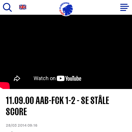
Gå
til
Primær
hovedindhold
navigation
11.09.00 AAB-FCK 1-2 - SE STÅLE
SCORE
28/03 2014 09:16