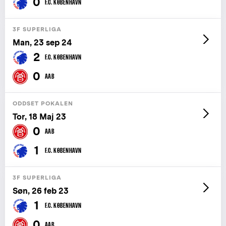
0
F.C. KØBENHAVN
3F SUPERLIGA
Man, 23 sep 24
2
F.C. KØBENHAVN
0
AAB
ODDSET POKALEN
Tor, 18 Maj 23
0
AAB
1
F.C. KØBENHAVN
3F SUPERLIGA
Søn, 26 feb 23
1
F.C. KØBENHAVN
0
AAB