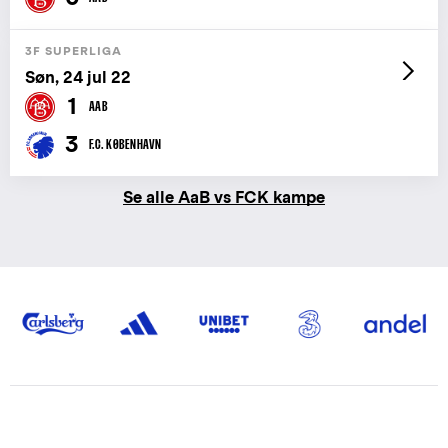
3F SUPERLIGA
Søn, 24 jul 22
1
AAB
3
F.C. KØBENHAVN
Se alle AaB vs FCK kampe