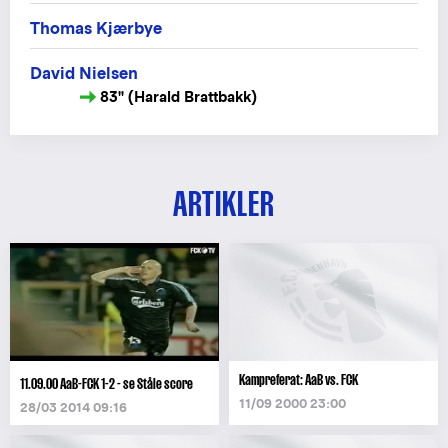
Thomas Kjærbye
David Nielsen
83" (Harald Brattbakk)
ARTIKLER
Kampreferat: AaB vs. FCK
11.09.00 AaB-FCK 1-2 - se Ståle score
11/09 2000 23:00
28/03 2014 09:16