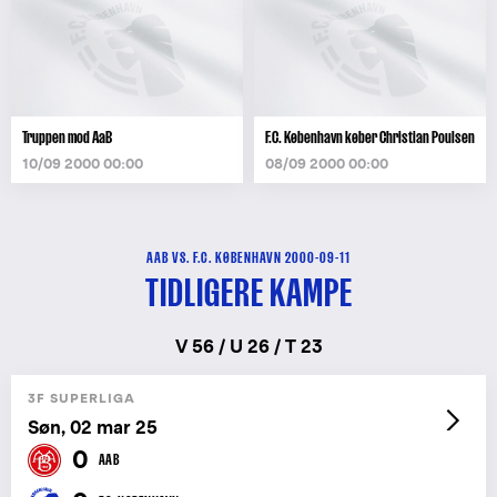
Truppen mod AaB
F.C. København køber Christian Poulsen
10/09 2000 00:00
08/09 2000 00:00
AAB VS. F.C. KØBENHAVN 2000-09-11
TIDLIGERE KAMPE
V 56 / U 26 / T 23
3F SUPERLIGA
Søn, 02 mar 25
0
AAB