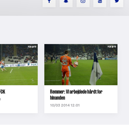
 FCK
Remmer: Vi arbejdede hårdt for
hinanden
0
10/03 2014 12:01