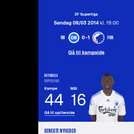
3F Superliga
Søndag 09/03 2014
kl. 19:00
OB
FCK
0-1
Gå til kampside
VETOKELE
SUPERLIGA
Kampe
Mål
44
16
Gå til spillerside
SENESTE NYHEDER