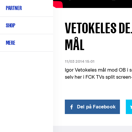
PARTNER
VETOKELES DE
SHOP
MÅL
MERE
11/03 2014 15:01
Igor Vetokeles mål mod OB i 
selv her i FCK TVs split screen
Del på Facebook