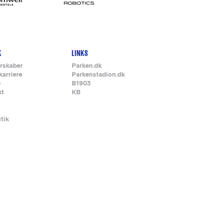
K
LINKS
rskaber
Parken.dk
karriere
Parkenstadion.dk
e
B1903
kt
KB
itik