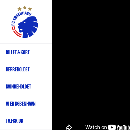
Gå
til
hovedindhold
BILLET & KORT
Primær
navigation
HERREHOLDET
KVINDEHOLDET
VI ER KØBENHAVN
TV.FCK.DK