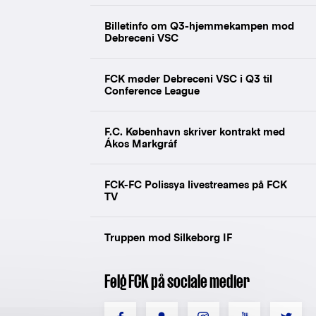
Billetinfo om Q3-hjemmekampen mod
Debreceni VSC
FCK møder Debreceni VSC i Q3 til
Conference League
F.C. København skriver kontrakt med
Ákos Markgráf
FCK-FC Polissya livestreames på FCK
TV
Truppen mod Silkeborg IF
Følg FCK på sociale medier