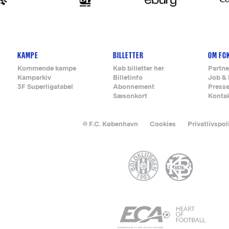
KAMPE
BILLETTER
OM FC
Kommende kampe
Køb billetter her
Partne
Kamparkiv
Billetinfo
Job & 
3F Superligatabel
Abonnement
Press
Sæsonkort
Konta
© F.C. København
Cookies
Privatlivspol