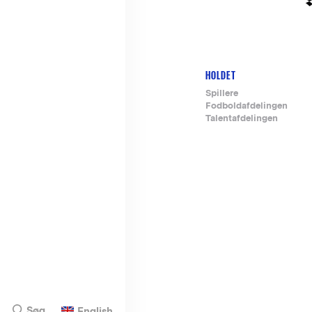
HOLDET
Footer-
Spillere
Fodboldafdelingen
menu
Talentafdelingen
Søg
English