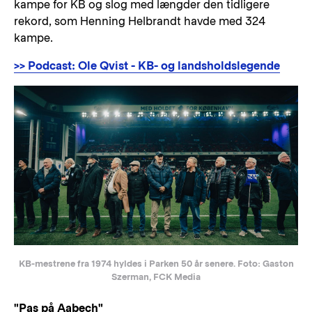
kampe for KB og slog med længder den tidligere
rekord, som Henning Helbrandt havde med 324
kampe.
>> Podcast: Ole Qvist - KB- og landsholdslegende
KB-mestrene fra 1974 hyldes i Parken 50 år senere. Foto: Gaston
Szerman, FCK Media
"Pas på Aabech"