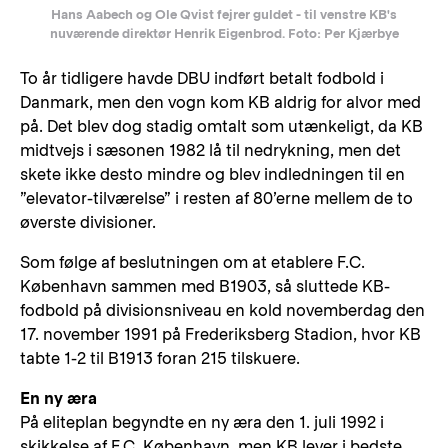
Hans Aabech og Ole Qvist fejrer guldet - til venstre KB's
nuværende direktør Henrik Eigenbrod. Foto: Per Kjærbye
To år tidligere havde DBU indført betalt fodbold i
Danmark, men den vogn kom KB aldrig for alvor med
på. Det blev dog stadig omtalt som utænkeligt, da KB
midtvejs i sæsonen 1982 lå til nedrykning, men det
skete ikke desto mindre og blev indledningen til en
”elevator-tilværelse” i resten af 80’erne mellem de to
øverste divisioner.
Som følge af beslutningen om at etablere F.C.
København sammen med B1903, så sluttede KB-
fodbold på divisionsniveau en kold novemberdag den
17. november 1991 på Frederiksberg Stadion, hvor KB
tabte 1-2 til B1913 foran 215 tilskuere.
En ny æra
På eliteplan begyndte en ny æra den 1. juli 1992 i
skikkelse af F.C. København, men KB lever i bedste