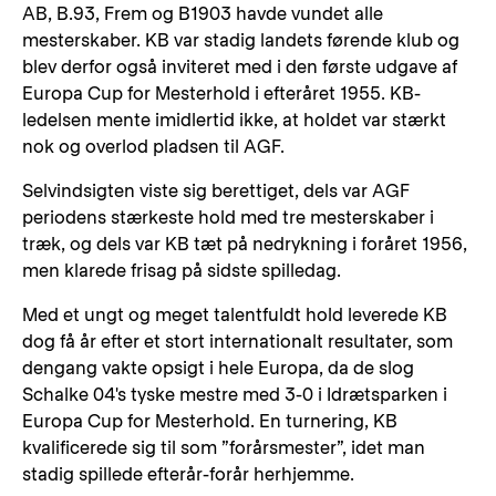
AB, B.93, Frem og B1903 havde vundet alle
mesterskaber. KB var stadig landets førende klub og
blev derfor også inviteret med i den første udgave af
Europa Cup for Mesterhold i efteråret 1955. KB-
ledelsen mente imidlertid ikke, at holdet var stærkt
nok og overlod pladsen til AGF.
Selvindsigten viste sig berettiget, dels var AGF
periodens stærkeste hold med tre mesterskaber i
træk, og dels var KB tæt på nedrykning i foråret 1956,
men klarede frisag på sidste spilledag.
Med et ungt og meget talentfuldt hold leverede KB
dog få år efter et stort internationalt resultater, som
dengang vakte opsigt i hele Europa, da de slog
Schalke 04's tyske mestre med 3-0 i Idrætsparken i
Europa Cup for Mesterhold. En turnering, KB
kvalificerede sig til som ”forårsmester”, idet man
stadig spillede efterår-forår herhjemme.