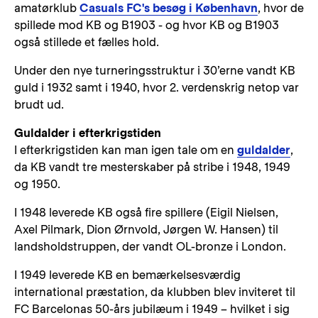
amatørklub
Casuals FC's besøg i København
, hvor de
spillede mod KB og B1903 - og hvor KB og B1903
også stillede et fælles hold.
Under den nye turneringsstruktur i 30’erne vandt KB
guld i 1932 samt i 1940, hvor 2. verdenskrig netop var
brudt ud.
Guldalder i efterkrigstiden
I efterkrigstiden kan man igen tale om en
guldalder
,
da KB vandt tre mesterskaber på stribe i 1948, 1949
og 1950.
I 1948 leverede KB også fire spillere (Eigil Nielsen,
Axel Pilmark, Dion Ørnvold, Jørgen W. Hansen) til
landsholdstruppen, der vandt OL-bronze i London.
I 1949 leverede KB en bemærkelsesværdig
international præstation, da klubben blev inviteret til
FC Barcelonas 50-års jubilæum i 1949 – hvilket i sig