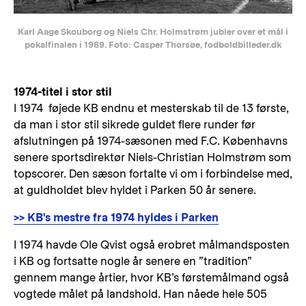
Karl Aage Skouborg og Niels Chr. Holmstrøm jubler over et mål i
pokalfinalen i 1969. Foto: Casper Thorsøe, fodboldbilleder.dk
1974-titel i stor stil
I 1974 føjede KB endnu et mesterskab til de 13 første,
da man i stor stil sikrede guldet flere runder før
afslutningen på 1974-sæsonen med F.C. Københavns
senere sportsdirektør Niels-Christian Holmstrøm som
topscorer. Den sæson fortalte vi om i forbindelse med,
at guldholdet blev hyldet i Parken 50 år senere.
>> KB's mestre fra 1974 hyldes i Parken
I 1974 havde Ole Qvist også erobret målmandsposten
i KB og fortsatte nogle år senere en ”tradition”
gennem mange årtier, hvor KB’s førstemålmand også
vogtede målet på landshold. Han nåede hele 505