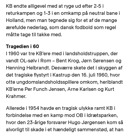
KB endte alligevel med at ryge ud efter 2-5 i
returkampen og 1-3 i en omkamp på neutral bane i
Holland, men man tegnede sig for et af de mange
ærefulde nederlag, som dansk fodbold som regel
måtte tage til takke med.
Tragedien i 60
I 1960 var tre KB’ere med i landsholdstruppen, der
vandt OL-sølv i Rom – Bent Krog, Jørn Sørensen og
Henning Helbrandt. Desværre skete det i skyggen af
det tragiske flystyrt i Kastrup den 16. juli 1960, hvor
otte ungdomslandsholdsspillere omkom, heriblandt
KB’erne Per Funch Jensen, Arne Karlsen og Kurt
Krahmer.
Allerede i 1954 havde en tragisk ulykke ramt KB i
forbindelse med en kamp mod OB i Idrætsparken,
hvor den 23-årige forsvarer Hugo Jørgensen kom så
alvorligt til skade i et hændeligt sammenstød, at han