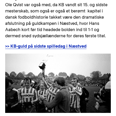
Ole Qvist var også med, da KB vandt sit 15. og sidste
mesterskab, som også er også et berømt kapitel i
dansk fodboldhistorie takket være den dramatiske
afslutning på guldkampen i Næstved, hvor Hans
Aabech kort før tid headede bolden ind til 1-1 og
dermed snød sydsjællænderne for deres første titel.
>> KB-guld på sidste spilledag i Næstved