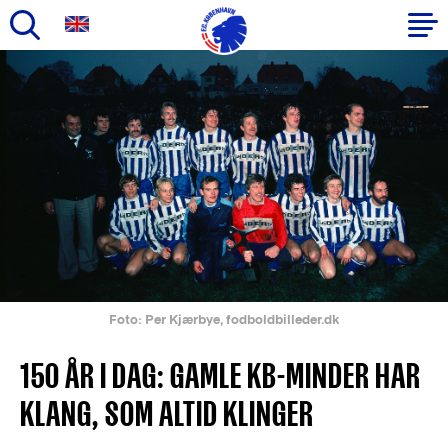
Gå
til
Primær
hovedindhold
navigation
Foto: Per Kjærbye, fodboldbilleder.dk
150 ÅR I DAG: GAMLE KB-MINDER HAR
KLANG, SOM ALTID KLINGER