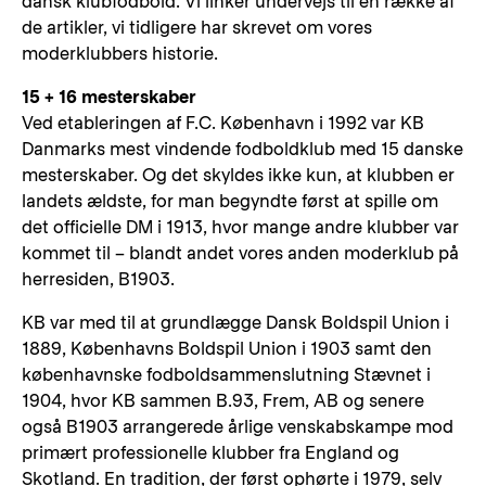
dansk klubfodbold. Vi linker undervejs til en række af
de artikler, vi tidligere har skrevet om vores
moderklubbers historie.
15 + 16 mesterskaber
Ved etableringen af F.C. København i 1992 var KB
Danmarks mest vindende fodboldklub med 15 danske
mesterskaber. Og det skyldes ikke kun, at klubben er
landets ældste, for man begyndte først at spille om
det officielle DM i 1913, hvor mange andre klubber var
kommet til – blandt andet vores anden moderklub på
herresiden, B1903.
KB var med til at grundlægge Dansk Boldspil Union i
1889, Københavns Boldspil Union i 1903 samt den
københavnske fodboldsammenslutning Stævnet i
1904, hvor KB sammen B.93, Frem, AB og senere
også B1903 arrangerede årlige venskabskampe mod
primært professionelle klubber fra England og
Skotland. En tradition, der først ophørte i 1979, selv