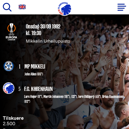
Gå
til
Primær
Onsdag 30/09 1992
hovedindhold
kl. 19:30
navigation
Mikkelin Urheilupuisto
1
MP MIKKELI
John Allen (65")
5
F.C. KØBENHAVN
Lars Højer
(8"),
Martin Johansen
(18"), (32"),
Iørn Uldbjerg
(45"),
Brian Rasmussen
(82")
Tilskuere
2.500