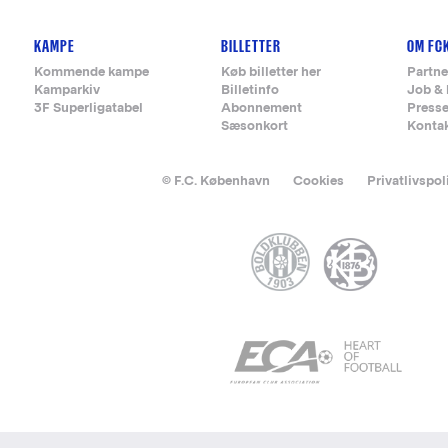
KAMPE
BILLETTER
OM FC
Kommende kampe
Køb billetter her
Partne
Kamparkiv
Billetinfo
Job & 
3F Superligatabel
Abonnement
Press
Sæsonkort
Konta
© F.C. København
Cookies
Privatlivspol