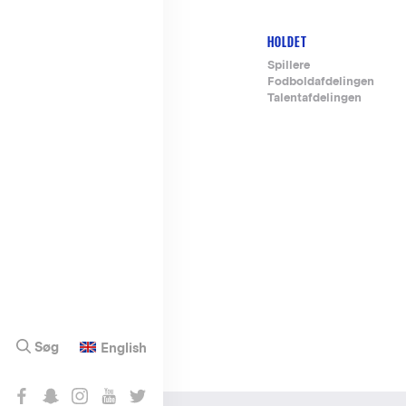
HOLDET
Footer-
Spillere
Fodboldafdelingen
menu
Talentafdelingen
Søg
English