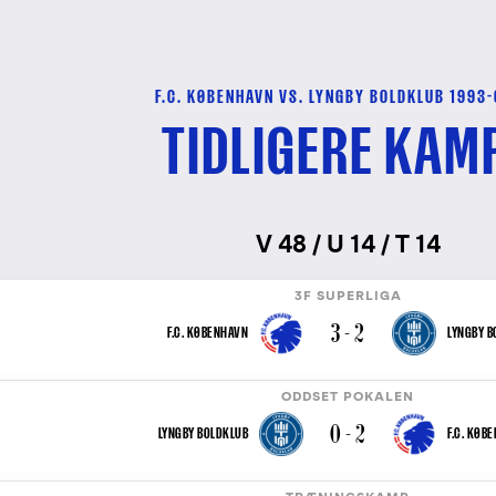
F.C. KØBENHAVN VS. LYNGBY BOLDKLUB 1993
TIDLIGERE KAM
V 48 / U 14 / T 14
3F SUPERLIGA
3 - 2
F.C. KØBENHAVN
LYNGBY B
ODDSET POKALEN
0 - 2
LYNGBY BOLDKLUB
F.C. KØB