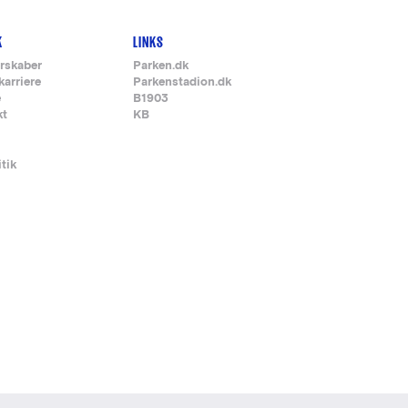
K
LINKS
rskaber
Parken.dk
karriere
Parkenstadion.dk
e
B1903
kt
KB
itik