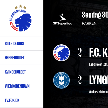
Gå
til
Søndag 30
hovedindhold
PARKEN
BILLET & KORT
Primær
2
F.C.
navigation
HERREHOLDET
Lars Højer
(str.
KVINDEHOLDET
2
LYNG
VI ER KØBENHAVN
Anders Nielsen 
TV.FCK.DK