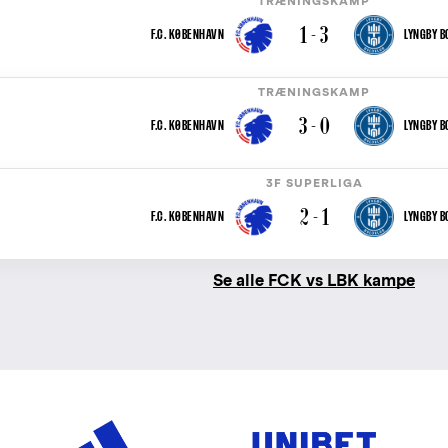
TRÆNINGSKAMP
1 - 3
F.C. KØBENHAVN
LYNGBY B
TRÆNINGSKAMP
3 - 0
F.C. KØBENHAVN
LYNGBY B
3F SUPERLIGA
2 - 1
F.C. KØBENHAVN
LYNGBY B
Se alle FCK vs LBK kampe