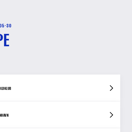
-05-30
PE
OLDKLUB
ENHAVN