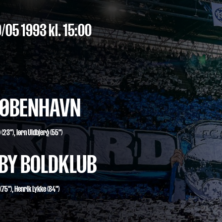
/05 1993
kl. 15:00
 KØBENHAVN
) (23"),
Iørn Uldbjerg
(55")
BY BOLDKLUB
(75")
,
Henrik Lykke (84")