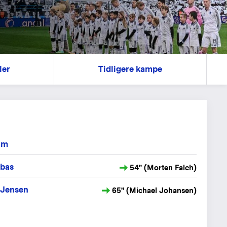
ler
Tidligere kampe
um
lbas
54" (Morten Falch)
 Jensen
65" (Michael Johansen)