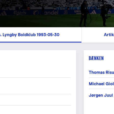
s. Lyngby Boldklub 1993-05-30
Artik
BÆNKEN
Thomas Ris
Michael Gio
Jørgen Juul