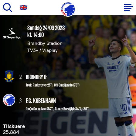
Gå
til
Primær
Søndag 24/09 2023
hovedindhold
kl. 14:00
navigation
Brøndby Stadion
TV3+ / Viaplay
2
BRØNDBY IF
Josip Radosevic (25")
,
Ohi Omoijuanfo (70")
3
F.C. KØBENHAVN
Diogo Gonçalves
(54"),
Roony Bardghji
(84"), (89")
Tilskuere
25.884