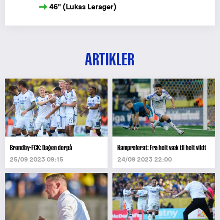
46" (Lukas Lerager)
ARTIKLER
Brøndby-FCK: Dagen derpå
Kampreferat: Fra helt væk til helt vildt
25/09 2023 09:15
24/09 2023 22:00