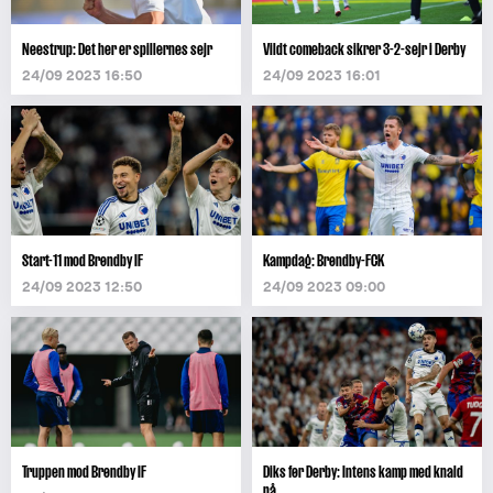
Neestrup: Det her er spillernes sejr
Vildt comeback sikrer 3-2-sejr i Derby
24/09 2023 16:50
24/09 2023 16:01
Start-11 mod Brøndby IF
Kampdag: Brøndby-FCK
24/09 2023 12:50
24/09 2023 09:00
Truppen mod Brøndby IF
Diks før Derby: Intens kamp med knald
på