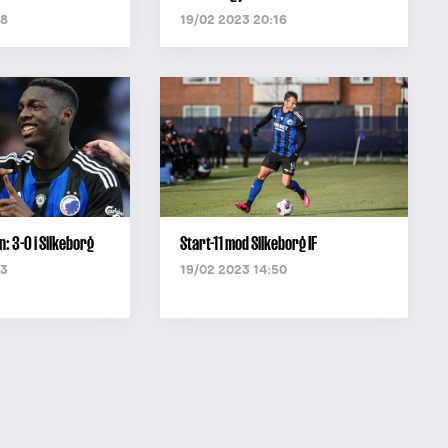
58
19/02 2023 20:16
: 3-0 i Silkeborg
Start-11 mod Silkeborg IF
53
19/02 2023 14:50