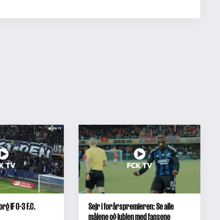
rg IF 0-3 F.C.
Sejr i forårspremieren: Se alle
målene og jublen med fansene