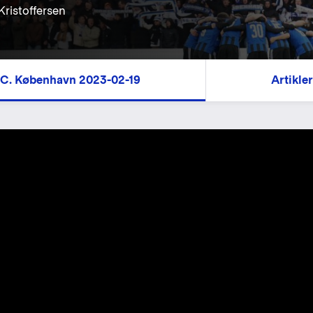
Kristoffersen
 F.C. København 2023-02-19
Artikle