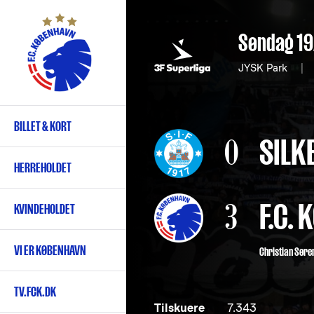
Gå
til
Søndag 19
hovedindhold
JYSK Park
|
BILLET & KORT
Primær
0
SILK
navigation
HERREHOLDET
3
F.C.
KVINDEHOLDET
VI ER KØBENHAVN
Christian Søre
TV.FCK.DK
Tilskuere
7.343