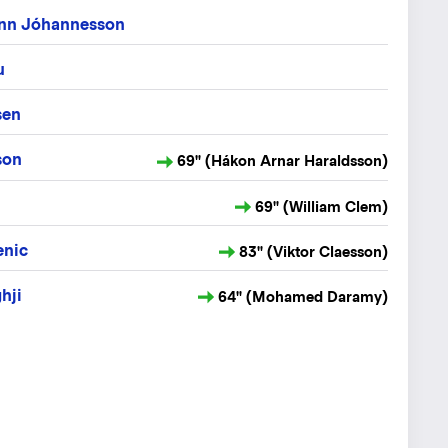
nn Jóhannesson
u
sen
son
69" (Hákon Arnar Haraldsson)
69" (William Clem)
enic
83" (Viktor Claesson)
hji
64" (Mohamed Daramy)