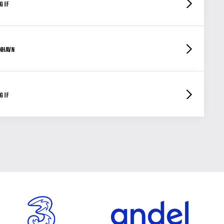
G IF
ENHAVN
G IF