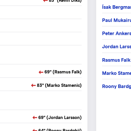
83" (Kevin Diks)
Ísak Bergma
Paul Mukair
Peter Anker
Jordan Lars
Rasmus Falk
69" (Rasmus Falk)
Marko Stam
83" (Marko Stamenic)
Roony Bardg
69" (Jordan Larsson)
64" (Roony Bardghji)