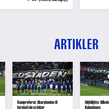
ARTIKLER
Kampreferat: Skarpheden til
Highlights: Silkebo
forskel i de to felter
København