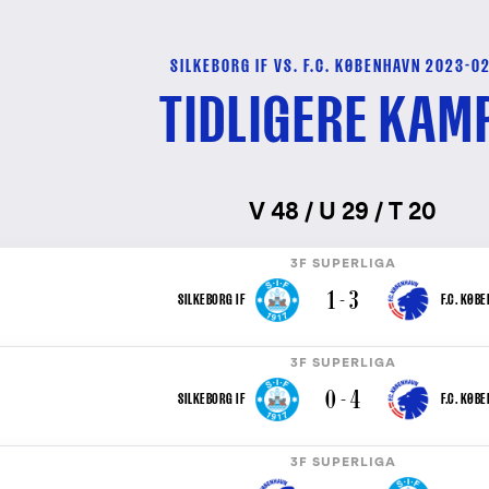
SILKEBORG IF VS. F.C. KØBENHAVN 2023-0
TIDLIGERE KAM
V 48 / U 29 / T 20
3F SUPERLIGA
1 - 3
SILKEBORG IF
F.C. KØB
3F SUPERLIGA
0 - 4
SILKEBORG IF
F.C. KØB
3F SUPERLIGA