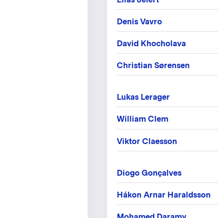
Denis Vavro
David Khocholava
Christian Sørensen
Lukas Lerager
William Clem
Viktor Claesson
Diogo Gonçalves
Hákon Arnar Haraldsson
Mohamed Daramy