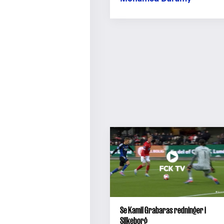
Se Kamil Grabaras redninger i
Silkeborg