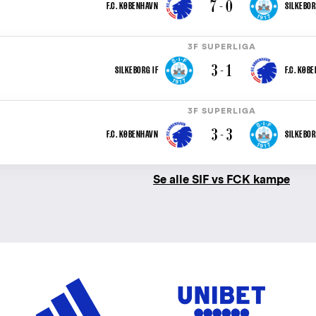
7 - 0
F.C. KØBENHAVN
SILKEBOR
3F SUPERLIGA
3 - 1
SILKEBORG IF
F.C. KØB
3F SUPERLIGA
3 - 3
F.C. KØBENHAVN
SILKEBOR
Se alle SIF vs FCK kampe