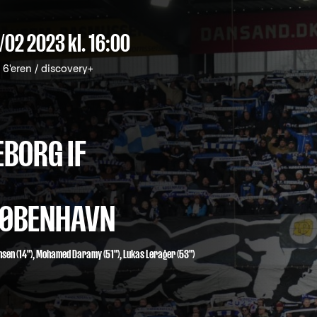
/02 2023
kl. 16:00
6'eren / discovery+
EBORG IF
 KØBENHAVN
nsen
(14"),
Mohamed Daramy
(51"),
Lukas Lerager
(53")