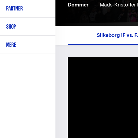
Dommer
Mads-Kristoffer 
PARTNER
SHOP
Silkeborg IF vs.
MERE