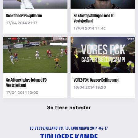
Reaktioner fra spillerne
Se startopstillingen mod FC
Vestsjælland
17/04 2014 21:17
17/04 2014 17:43
Se Aíltons lækre lob mod FC
VORES FCK: Casper Bellincampi
Vestsjælland
16/04 2014 19:20
17/04 2014 10:00
Se flere nyheder
FC VESTSJÆLLAND VS. F.C. KØBENHAVN 2014-04-17