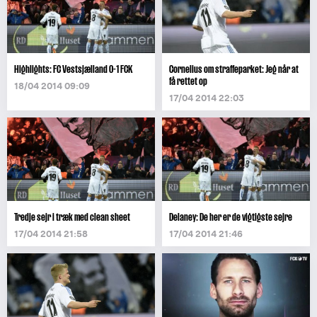
Highlights: FC Vestsjælland 0-1 FCK
Cornelius om straffeparket: Jeg når at
få rettet op
18/04 2014 09:09
17/04 2014 22:03
Tredje sejr i træk med clean sheet
Delaney: De her er de vigtigste sejre
17/04 2014 21:58
17/04 2014 21:46