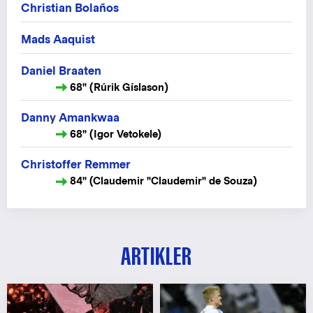
Christian Bolaños
Mads Aaquist
Daniel Braaten
68" (Rúrik Gíslason)
Danny Amankwaa
68" (Igor Vetokele)
Christoffer Remmer
84" (Claudemir "Claudemir" de Souza)
ARTIKLER