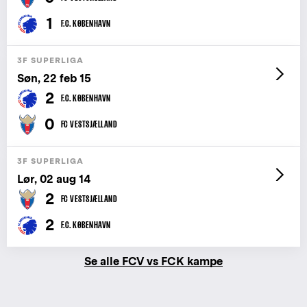
1
F.C. KØBENHAVN
3F SUPERLIGA
Søn, 22 feb 15
2
F.C. KØBENHAVN
0
FC VESTSJÆLLAND
3F SUPERLIGA
Lør, 02 aug 14
2
FC VESTSJÆLLAND
2
F.C. KØBENHAVN
Se alle FCV vs FCK kampe