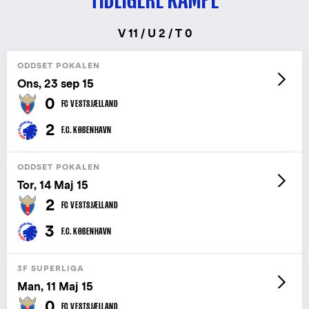
TIDLIGERE KAMPE
V 11 / U 2 / T 0
ODDSET POKALEN
Ons, 23 sep 15
0
FC VESTSJÆLLAND
2
F.C. KØBENHAVN
ODDSET POKALEN
Tor, 14 Maj 15
2
FC VESTSJÆLLAND
3
F.C. KØBENHAVN
3F SUPERLIGA
Man, 11 Maj 15
0
FC VESTSJÆLLAND