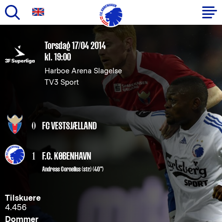
Gå
til
Primær
Torsdag 17/04 2014
hovedindhold
kl. 19:00
navigation
Harboe Arena Slagelse
TV3 Sport
0
FC VESTSJÆLLAND
1
F.C. KØBENHAVN
Andreas Cornelius
(str.) (40")
Tilskuere
4.456
Dommer