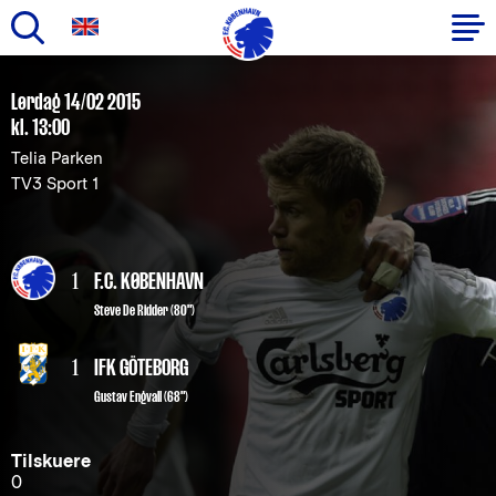
Gå
til
Primær
Lørdag 14/02 2015
hovedindhold
kl. 13:00
navigation
Telia Parken
TV3 Sport 1
1
F.C. KØBENHAVN
Steve De Ridder
(80")
1
IFK GÖTEBORG
Gustav Engvall (68")
Tilskuere
0