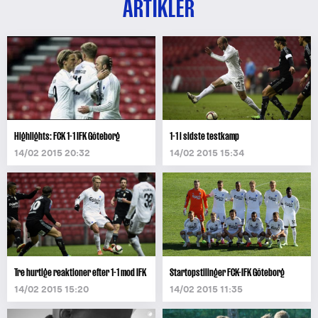
ARTIKLER
Highlights: FCK 1-1 IFK Göteborg
1-1 i sidste testkamp
14/02 2015 20:32
14/02 2015 15:34
Tre hurtige reaktioner efter 1-1 mod IFK
Startopstilinger FCK-IFK Göteborg
14/02 2015 15:20
14/02 2015 11:35