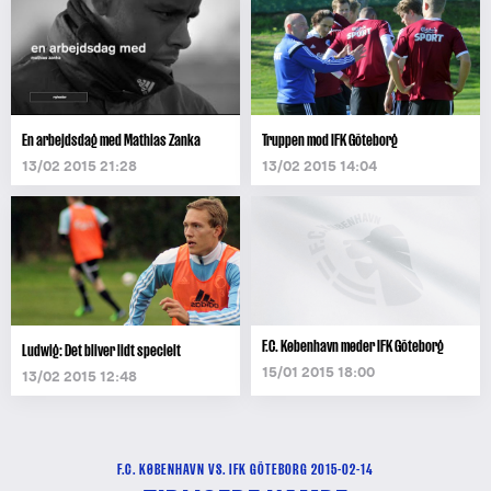
En arbejdsdag med Mathias Zanka
Truppen mod IFK Göteborg
13/02 2015 21:28
13/02 2015 14:04
F.C. København møder IFK Göteborg
Ludwig: Det bliver lidt specielt
15/01 2015 18:00
13/02 2015 12:48
F.C. KØBENHAVN VS. IFK GÖTEBORG 2015-02-14