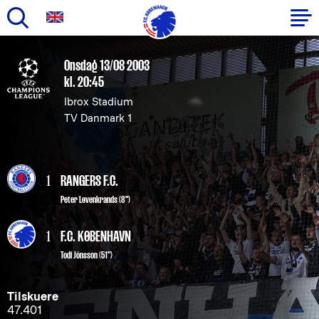
Gå
til
Primær
Onsdag 13/08 2003
hovedindhold
kl. 20:45
navigation
Ibrox Stadium
TV Danmark 1
1
RANGERS F.C.
Peter Løvenkrands (8")
1
F.C. KØBENHAVN
Todi Jónsson
(51")
Tilskuere
47.401