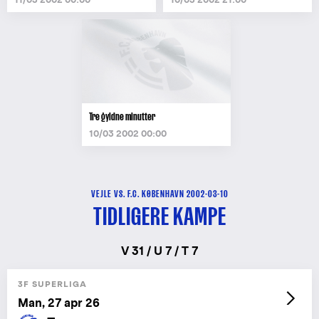
Tre gyldne minutter
10/03 2002 00:00
VEJLE VS. F.C. KØBENHAVN 2002-03-10
TIDLIGERE KAMPE
V 31 / U 7 / T 7
3F SUPERLIGA
Man, 27 apr 26