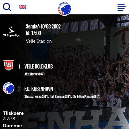
Gå
til
Primær
Søndag 10/03 2002
hovedindhold
kl. 17:00
navigation
Vejle Stadion
1
VEJLE BOLDKLUB
Alex Nørlund (5")
3
F.C. KØBENHAVN
Sibusiso Zuma
(56"),
Todi Jónsson
(59"),
Christian Poulsen
(85")
Tilskuere
3.378
Dommer