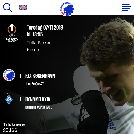
Gå
til
Primær
Torsdag 07/11 2019
hovedindhold
kl. 18:55
navigation
Telia Parken
6'eren
1
F.C. KØBENHAVN
Jens Stage
(4")
1
DYNAMO KYIV
Benjamin Verbic (70")
Tilskuere
23.166