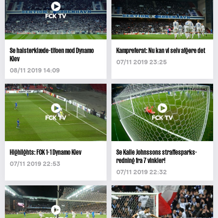
Se halstørklæde-tifoen mod Dynamo
Kampreferat: Nu kan vi selv afgøre det
Kiev
07/11 2019 23:25
08/11 2019 14:09
Highlights: FCK 1-1 Dynamo Kiev
Se Kalle Johnssons straffesparks­
redning fra 7 vinkler!
07/11 2019 22:53
07/11 2019 22:32