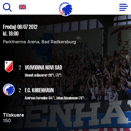
Gå
til
Primær
Fredag 06/07 2012
hovedindhold
kl. 18:00
navigation
Parktherme Arena, Bad Radkersburg
2
VOJVODINA NOVI SAD
Ukendt målscorer (20"), (77")
2
F.C. KØBENHAVN
Andreas Cornelius
(64"),
Johan Absalonsen
(73")
Tilskuere
150