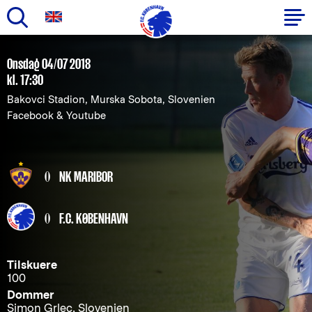
Gå
til
Primær
Onsdag 04/07 2018
hovedindhold
kl. 17:30
navigation
Bakovci Stadion, Murska Sobota, Slovenien
Facebook & Youtube
0
NK MARIBOR
0
F.C. KØBENHAVN
Tilskuere
100
Dommer
Simon Grlec, Slovenien