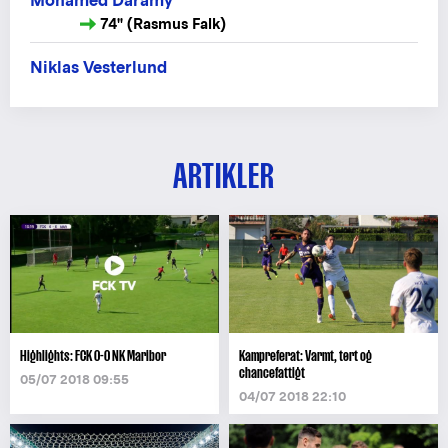
Mohamed Daramy
74" (Rasmus Falk)
Niklas Vesterlund
ARTIKLER
Highlights: FCK 0-0 NK Maribor
Kampreferat: Varmt, tørt og
chancefattigt
05/07 2018 09:55
04/07 2018 22:10