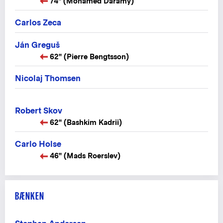
74" (Mohamed Daramy)
Carlos Zeca
Ján Greguš
62" (Pierre Bengtsson)
Nicolaj Thomsen
Robert Skov
62" (Bashkim Kadrii)
Carlo Holse
46" (Mads Roerslev)
BÆNKEN