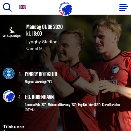
Gå
til
Primær
Mandag 01/06 2020
hovedindhold
kl. 18:00
navigation
Lyngby Stadion
Canal 9
1
LYNGBY BOLDKLUB
Magnus Warming (71")
4
F.C. KØBENHAVN
Rasmus Falk
(33"),
Mohamed Daramy
(73"),
Pep Biel
(str.) (86"),
Karlo Bartolec
(90"+4)
Tilskuere