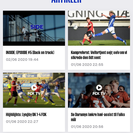
INSIDE: EPISODE #5 [Back on track]
Kampreferat: Velfortjent sejr, selv om vi
sikrede den lidt sent
02/06 2020 19:44
01/06 2020 22:55
Highlights: Lyngby BK 1-4 FCK
Se Daramys lækre hæl-assist til Falks
mål
01/06 2020 22:27
01/06 2020 20:56