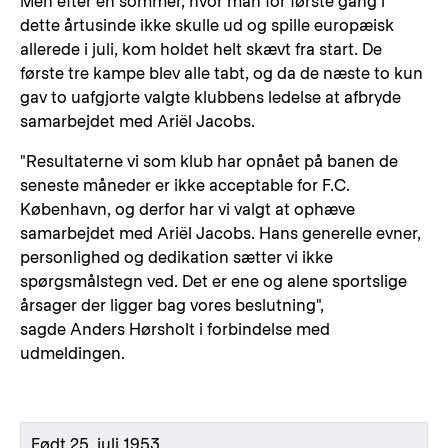
Men efter en sommer, hvor man for første gang i
dette årtusinde ikke skulle ud og spille europæisk
allerede i juli, kom holdet helt skævt fra start. De
første tre kampe blev alle tabt, og da de næste to kun
gav to uafgjorte valgte klubbens ledelse at afbryde
samarbejdet med Ariël Jacobs.
"Resultaterne vi som klub har opnået på banen de
seneste måneder er ikke acceptable for F.C.
København, og derfor har vi valgt at ophæve
samarbejdet med Ariël Jacobs. Hans generelle evner,
personlighed og dedikation sætter vi ikke
spørgsmålstegn ved. Det er ene og alene sportslige
årsager der ligger bag vores beslutning",
sagde Anders Hørsholt i forbindelse med
udmeldingen.
Født 25. juli 1953