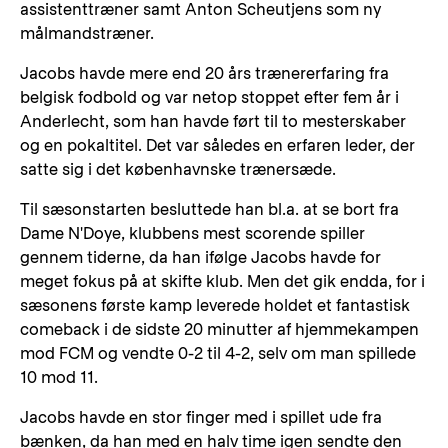
assistenttræner samt Anton Scheutjens som ny
målmandstræner.
Jacobs havde mere end 20 års trænererfaring fra
belgisk fodbold og var netop stoppet efter fem år i
Anderlecht, som han havde ført til to mesterskaber
og en pokaltitel. Det var således en erfaren leder, der
satte sig i det københavnske trænersæde.
Til sæsonstarten besluttede han bl.a. at se bort fra
Dame N'Doye, klubbens mest scorende spiller
gennem tiderne, da han ifølge Jacobs havde for
meget fokus på at skifte klub. Men det gik endda, for i
sæsonens første kamp leverede holdet et fantastisk
comeback i de sidste 20 minutter af hjemmekampen
mod FCM og vendte 0-2 til 4-2, selv om man spillede
10 mod 11.
Jacobs havde en stor finger med i spillet ude fra
bænken, da han med en halv time igen sendte den