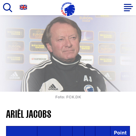
Gå
til
Primær
hovedindhold
navigation
Foto: FCK.DK
ARIËL JACOBS
Point