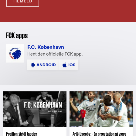
TILMELD
FCK apps
F.C. København
Hent den officielle FCK app.
ANDROID
IOS
Profilen: Ariël Jacobs
Ariël Jacobs: - En præstation at være