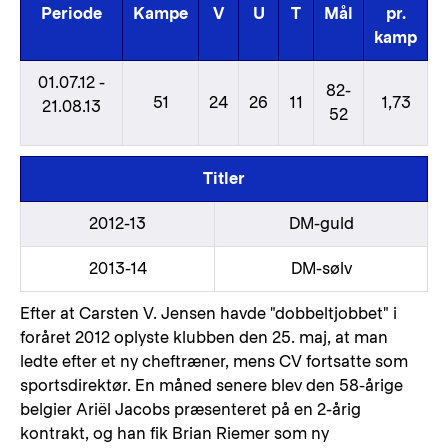
Periode
Kampe
V
U
T
Mål
pr.
kamp
01.07.12 -
82-
51
24
26
11
1,73
21.08.13
52
Titler
2012-13
DM-guld
2013-14
DM-sølv
Efter at Carsten V. Jensen havde "dobbeltjobbet" i
foråret 2012 oplyste klubben den 25. maj, at man
ledte efter et ny cheftræner, mens CV fortsatte som
sportsdirektør. En måned senere blev den 58-årige
belgier Ariël Jacobs præsenteret på en 2-årig
kontrakt, og han fik Brian Riemer som ny