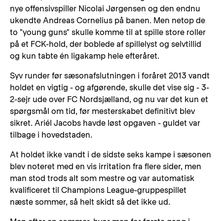
nye offensivspiller Nicolai Jørgensen og den endnu
ukendte Andreas Cornelius på banen. Men netop de
to "young guns" skulle komme til at spille store roller
på et FCK-hold, der boblede af spillelyst og selvtillid
og kun tabte én ligakamp hele efteråret.
Syv runder før sæsonafslutningen i foråret 2013 vandt
holdet en vigtig - og afgørende, skulle det vise sig - 3-
2-sejr ude over FC Nordsjælland, og nu var det kun et
spørgsmål om tid, før mesterskabet definitivt blev
sikret. Ariél Jacobs havde løst opgaven - guldet var
tilbage i hovedstaden.
At holdet ikke vandt i de sidste seks kampe i sæsonen
blev noteret med en vis irritation fra flere sider, men
man stod trods alt som mestre og var automatisk
kvalificeret til Champions League-gruppespillet
næste sommer, så helt skidt så det ikke ud.