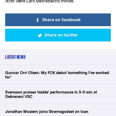
Æret være Lars Mercebachs minde.
Share on facebook
Share on twitter
LATEST NEWS
Gunnar Orri Olsen: My FCK debut 'something I've worked
for'
Svensson praises 'stable' performance in 3-0 win at
Debreceni VSC
Jonathan Moalem joins Strømsgodset on loan