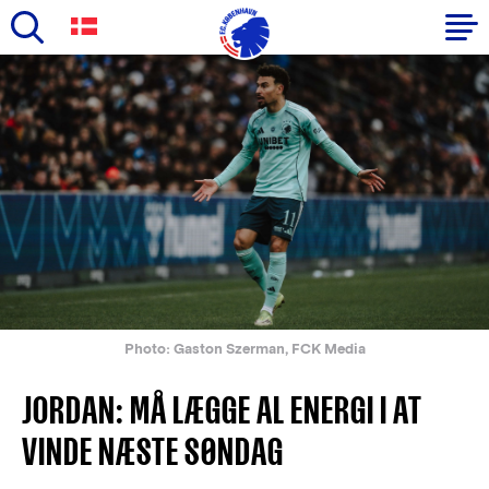
Skip
to
Primary
main
navigation
content
-
English
Photo: Gaston Szerman, FCK Media
JORDAN: MÅ LÆGGE AL ENERGI I AT
VINDE NÆSTE SØNDAG