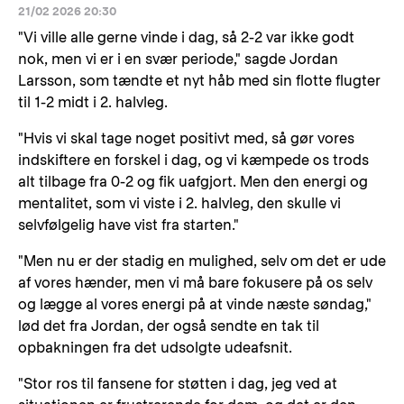
21/02 2026 20:30
"Vi ville alle gerne vinde i dag, så 2-2 var ikke godt
nok, men vi er i en svær periode," sagde Jordan
Larsson, som tændte et nyt håb med sin flotte flugter
til 1-2 midt i 2. halvleg.
"Hvis vi skal tage noget positivt med, så gør vores
indskiftere en forskel i dag, og vi kæmpede os trods
alt tilbage fra 0-2 og fik uafgjort. Men den energi og
mentalitet, som vi viste i 2. halvleg, den skulle vi
selvfølgelig have vist fra starten."
"Men nu er der stadig en mulighed, selv om det er ude
af vores hænder, men vi må bare fokusere på os selv
og lægge al vores energi på at vinde næste søndag,"
lød det fra Jordan, der også sendte en tak til
opbakningen fra det udsolgte udeafsnit.
"Stor ros til fansene for støtten i dag, jeg ved at