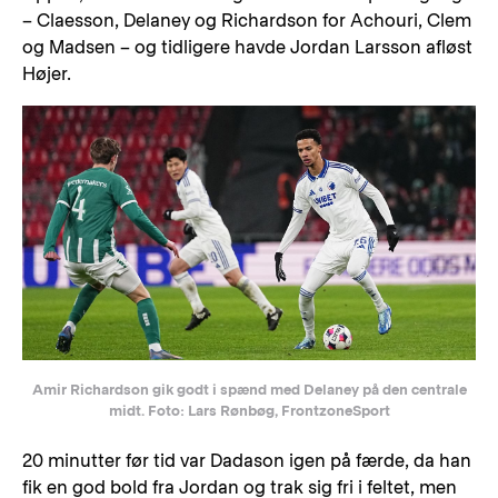
– Claesson, Delaney og Richardson for Achouri, Clem
og Madsen – og tidligere havde Jordan Larsson afløst
Højer.
Amir Richardson gik godt i spænd med Delaney på den centrale
midt. Foto: Lars Rønbøg, FrontzoneSport
20 minutter før tid var Dadason igen på færde, da han
fik en god bold fra Jordan og trak sig fri i feltet, men