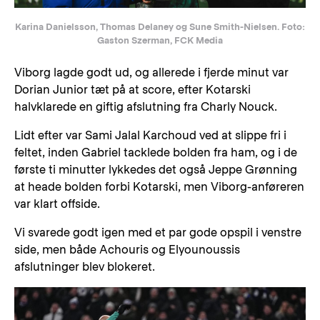
Karina Danielsson, Thomas Delaney og Sune Smith-Nielsen. Foto:
Gaston Szerman, FCK Media
Viborg lagde godt ud, og allerede i fjerde minut var
Dorian Junior tæt på at score, efter Kotarski
halvklarede en giftig afslutning fra Charly Nouck.
Lidt efter var Sami Jalal Karchoud ved at slippe fri i
feltet, inden Gabriel tacklede bolden fra ham, og i de
første ti minutter lykkedes det også Jeppe Grønning
at heade bolden forbi Kotarski, men Viborg-anføreren
var klart offside.
Vi svarede godt igen med et par gode opspil i venstre
side, men både Achouris og Elyounoussis
afslutninger blev blokeret.