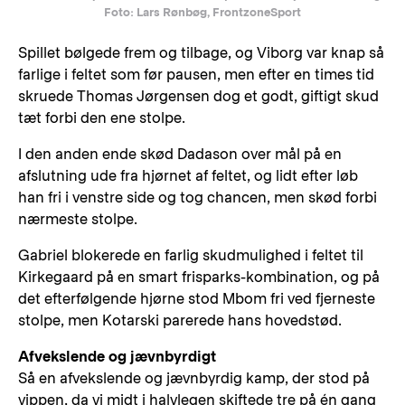
Foto: Lars Rønbøg, FrontzoneSport
Spillet bølgede frem og tilbage, og Viborg var knap så
farlige i feltet som før pausen, men efter en times tid
skruede Thomas Jørgensen dog et godt, giftigt skud
tæt forbi den ene stolpe.
I den anden ende skød Dadason over mål på en
afslutning ude fra hjørnet af feltet, og lidt efter løb
han fri i venstre side og tog chancen, men skød forbi
nærmeste stolpe.
Gabriel blokerede en farlig skudmulighed i feltet til
Kirkegaard på en smart frisparks-kombination, og på
det efterfølgende hjørne stod Mbom fri ved fjerneste
stolpe, men Kotarski parerede hans hovedstød.
Afvekslende og jævnbyrdigt
Så en afvekslende og jævnbyrdig kamp, der stod på
vippen, da vi midt i halvlegen skiftede tre på én gang