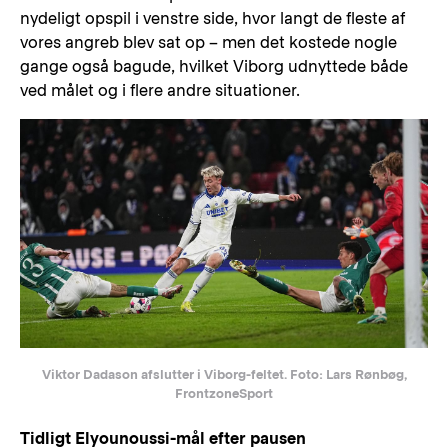
nydeligt opspil i venstre side, hvor langt de fleste af
vores angreb blev sat op – men det kostede nogle
gange også bagude, hvilket Viborg udnyttede både
ved målet og i flere andre situationer.
Viktor Dadason afslutter i Viborg-feltet. Foto: Lars Rønbøg,
FrontzoneSport
Tidligt Elyounoussi-mål efter pausen