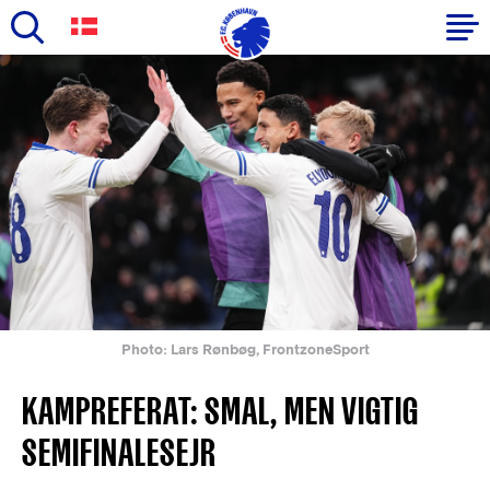
Skip
to
Primary
main
navigation
content
-
English
Photo: Lars Rønbøg, FrontzoneSport
KAMPREFERAT: SMAL, MEN VIGTIG
SEMIFINALESEJR