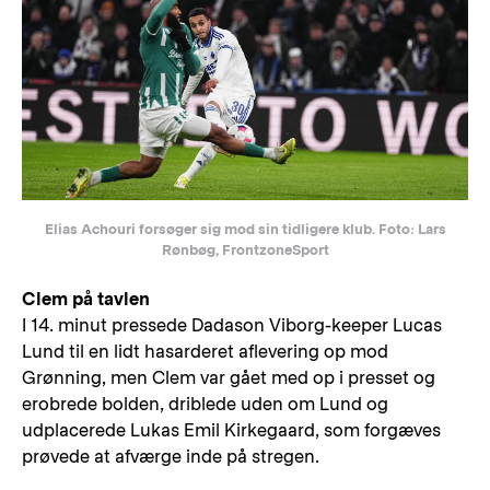
Elias Achouri forsøger sig mod sin tidligere klub. Foto: Lars
Rønbøg, FrontzoneSport
Clem på tavlen
I 14. minut pressede Dadason Viborg-keeper Lucas
Lund til en lidt hasarderet aflevering op mod
Grønning, men Clem var gået med op i presset og
erobrede bolden, driblede uden om Lund og
udplacerede Lukas Emil Kirkegaard, som forgæves
prøvede at afværge inde på stregen.