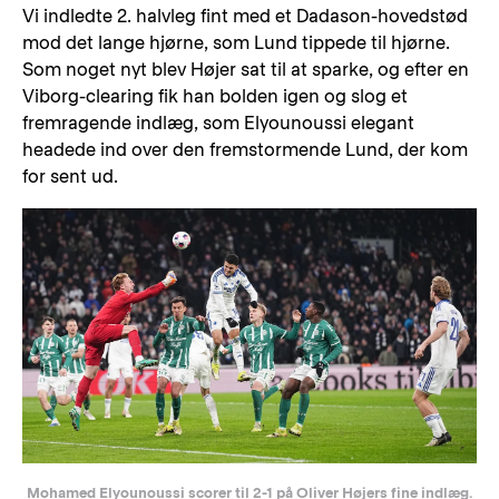
Vi indledte 2. halvleg fint med et Dadason-hovedstød
mod det lange hjørne, som Lund tippede til hjørne.
Som noget nyt blev Højer sat til at sparke, og efter en
Viborg-clearing fik han bolden igen og slog et
fremragende indlæg, som Elyounoussi elegant
headede ind over den fremstormende Lund, der kom
for sent ud.
Mohamed Elyounoussi scorer til 2-1 på Oliver Højers fine indlæg.