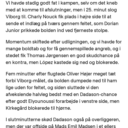
Vi havde stadig godt fat i kampen, selv om det kneb
med at komme til afslutninger, men i 25. minut slog
Viborg til. Charly Nouck fik plads i højre side til at
sende et indlæg på tværs gennem feltet, som Dorian
Junior prikkede bolden ind ved fjerneste stolpe.
Momentum skiftede efter udligningen, og vi havde for
mange boldtab og for få gennemspillede angreb, og i
stedet fik Thomas Jørgensen en god skudchance på
en kontra, men López kastede sig ned og blokerede.
Fem minutter efter flugtede Oliver Højer meget tæt
forbi Viborg-målet, da bolden dumpede ned til ham
lige uden for feltet, og siden sluttede vi den
afvekslende halvleg bedst med en Dadason-chance
efter godt Elyounoussi forarbejde i venstre side, men
Kirkegård blokerede til hjørne.
I slutminutterne skød Dadason også på overliggeren,
men der var offside på Mads Emil Madsen i et ellers