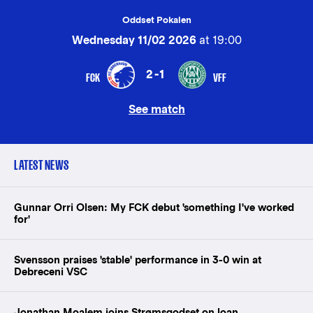
Oddset Pokalen
Wednesday 11/02 2026
at 19:00
2-1
FCK
VFF
See match
LATEST NEWS
Gunnar Orri Olsen: My FCK debut 'something I've worked
for'
Svensson praises 'stable' performance in 3-0 win at
Debreceni VSC
Jonathan Moalem joins Strømsgodset on loan