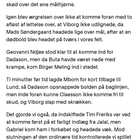
skød over det ene målhjørne.
Igen blev ærgrelsen over ikke at komme foran med to
afløst af lettelse over, at Viborg ikke udlignede, da
Mads Søndergaard headede lige over mål, efter at en
dødbold blev headet på tværs i vores felt.
Geovanni Ndjee stod klar til at komme ind for
Dadason, men da Buta havde været nede med
krampe, kom Birger Meling ind i stedet.
Ti minutter før tid lagde Mbom for kort tilbage til
Lund, så Dadason opsnappede bolden på baglinjen,
men inde foran kunne Claesson ikke komme fri til
skud, og Viborg slap med skrækken.
Det gjorde vi også, da indskiftede Tim Freriks var ved
at komme først på et farligt indlæg fra Jalal, men
Gabriel kom ham i forkøbet og headede væk. Mod
slutningen af den ordinære tid kontrollerede vi spillet