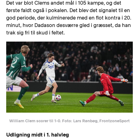
Det var blot Clems andet mål i 105 kampe, og det
første faldt også i pokalen. Det blev det signalet til en
god periode, der kulminerede med en flot kontra i 20.
minut, hvor Dadason desværre gled i græsset, da han
trak sig fri til skud i feltet.
William Clem scorer til 1-0. Foto: Lars Rønbøg, FrontzoneSport
Udligning midt i 1. halvleg