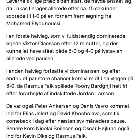
Løverne fik lige præcis den start, de havde ønsket sig,
da Lukas Lerager allerede efter ca. 15 sekunder
scorede til 1-0 på en fornem fremlægning fra
Mohamed Elyounoussi.
I en første halvleg, som vi fuldstændig dominerede,
øgede Viktor Claesson efter 12 minutter, og der
kunne let have stået både 3-0 og 4-0 på lystavlen
allerede ved pausen.
I anden halvleg fortsatte vi dominansen, og efter
endnu et par store chancer kom vi midt i halvlegen på
3-0, da Rasmus Falk spillede Roony Bardghji helt fri
efter forarbejde af indskiftede Jordan Larsson.
Da var også Peter Ankersen og Denis Vavro kommet
ind for Elias Jelert og David Khocholava, som fik
comeback i dag efter næsten syv måneders pause.
Senere kom Nicolai Boilesen og Oscar Højlund også
ind for Kevin Diks og Rasmus Falk.