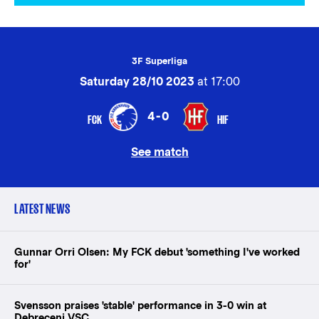
3F Superliga
Saturday 28/10 2023
at 17:00
4-0
FCK
HIF
See match
LATEST NEWS
Gunnar Orri Olsen: My FCK debut 'something I've worked
for'
Svensson praises 'stable' performance in 3-0 win at
Debreceni VSC