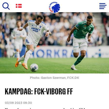
Skip
to
Primary
main
navigation
content
-
English
Photo: Gaston Szerman, FCK.DK
KAMPDAG: FCK-VIBORG FF
03/09 2023 09:30