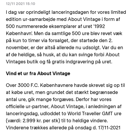
12/11 2021 15:10
I dag var oprindeligt lanceringsdagen for vores limited
edition ur-samarbejde med About Vintage i form af
500 nummererede eksemplarer af uret '1992
København'. Men da samtlige 500 ure blev revet væk
på kun to timer via forsalget, der startede den 2.
november, er der altså allerede nu udsolgt. Var du en
af de heldige, så husk, at du kan svinge forbi About
Vintages butik og få gratis indgravering på uret.
Vind et ur fra About Vintage
Over 3000 F.C. Københavnere havde skrevet sig op til
at købe uret, men grundet det stærkt begrænsede
antal ure, gik mange forgæves. Derfor har vores
officielle ur-partner, About Vintage, i anledningen af
lanceringsdag, udloddet to World Traveller GMT ure
(værdi: 2.999 kr. per stk) til to heldige vindere.
Vinderene trækkes allerede på onsdag d. 17/11-2021