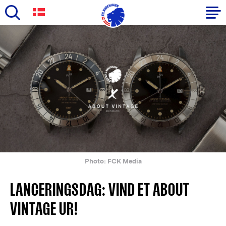
Skip
to
Primary
main
navigation
content
-
English
Photo: FCK Media
LANCERINGSDAG: VIND ET ABOUT
VINTAGE UR!