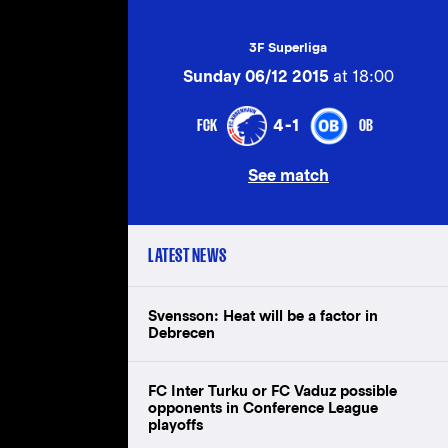
3F Superliga
Sunday 06/12 2015
at 18:00
FCK
OB
4-1
See match
LATEST NEWS
Svensson: Heat will be a factor in
Debrecen
FC Inter Turku or FC Vaduz possible
opponents in Conference League
playoffs