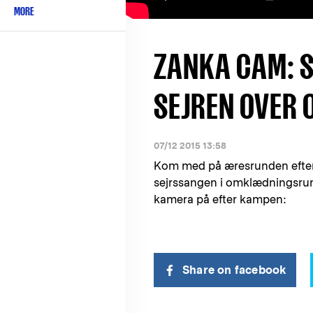
MORE
ZANKA CAM: 
SEJREN OVER 
07/12 2015 13:58
Kom med på æresrunden efter s
sejrssangen i omklædningsru
kamera på efter kampen:
Share on facebook