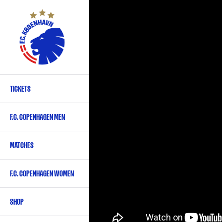
Skip
to
main
content
TICKETS
Primary
navigation
F.C. COPENHAGEN MEN
-
English
MATCHES
F.C. COPENHAGEN WOMEN
SHOP