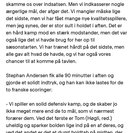
skamme os over indsatsen. Men vi indkasserer nogle
ærgerlige mål, der afgør det. Vi mangler måske lige
det sidste, men vi har fået mange nye kvalitetsspillere,
men jeg synes, der er stor sult i holdet i aften. Det er
en hård kamp mod en stærk modstander, men det var
også lige det vi havde brug for her op til
sæsonstarten. Vi har trænet hårdt på det sidste, men
alle gav alt hvad de havde, og vi har også vores
chancer til at komme på tavlen.
Stephan Andersen fik alle 90 minutter i aften og
gjorde et solidt indtryk, og han kan ikke lastes for de
to franske scoringer:
- Vi spiller en solid defensiv kamp, og de skaber jo
ikke meget mere end de to mål, som vi nærmest
forærer dem. Ved det første er Tom (Høgli, red.)
uheldig og sparker bolden lige ind på en af deres, og
ved det andet er det et dumt boldtab på midten, der