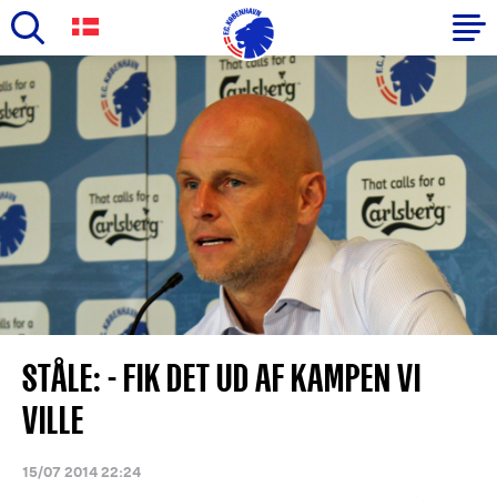
Skip
to
Primary
main
navigation
content
-
English
STÅLE: - FIK DET UD AF KAMPEN VI
VILLE
15/07 2014 22:24