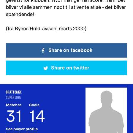
gevinst for klubben. Hvor mange mål scorer han? Det
bliver vi alle sammen nødt til at vente at se - det bliver
spændende!
(fra Byens Hold-avisen, marts 2000)
Share on facebook
Share on twitter
BRATTBAKK
SUPERLIGA
Matches
Goals
31
14
See player profile