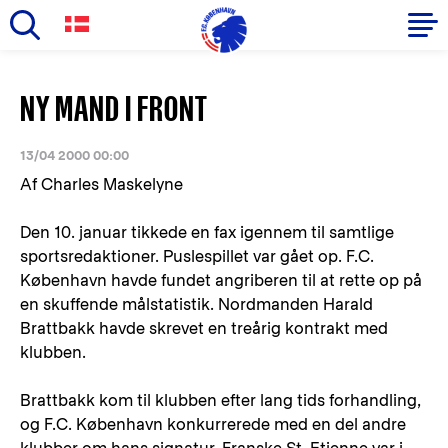
Skip
to
Primary
NY MAND I FRONT
main
navigation
content
-
13/04 2000 00:00
English
Af Charles Maskelyne
Den 10. januar tikkede en fax igennem til samtlige
sportsredaktioner. Puslespillet var gået op. F.C.
København havde fundet angriberen til at rette op på
en skuffende målstatistik. Nordmanden Harald
Brattbakk havde skrevet en treårig kontrakt med
klubben.
Brattbakk kom til klubben efter lang tids forhandling,
og F.C. København konkurrerede med en del andre