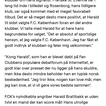
klubber om hans signatur. Franske St. Etienne var i
lang tid inde i billedet og Rosenborg, hans tidligere
klub, var også kommet med et meget favorabelt
tilbud. Det er så meget desto mere positivt, at Harald
til sidst valgte F.C. København foran en del andre
klubber. Vi talte med Harald for at høre hans
begrundelse for valget. "Det er absolut af sportslige
hensyn, at jeg valgte F.C. København. Jeg har fået et
godt indtryk af klubben og føler mig velkommen."
"Kong Harald", som han er blevet døbt på Fan
Clubbens populære debatforum på Internettet, er
godt klar over presset der nu ligger på hans skuldre,
men ikke desto mindre beholder han en typisk norsk
beskedenhed. "Jeg tror ikke, nogen kan love mål, men
jeg kan love, at vi vil gøre vores bedste sammen".
FCK’s nyindkøbte angriber Harald Brattbakk er uden
tvivl en mand der kan score mål! Hans utrolige