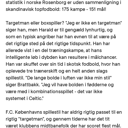
statistik i norske Rosenborg er uden sammenligning i
skandinavisk topfodbold: 175 kampe - 151 mål!
Targetman eller boxspiller? "Jeg er ikke en targetman"
siger han, men Harald er til gengæld lynhurtig, og
som en typisk angriber har han evnen til at være på
det rigtige sted på det rigtige tidspunkt. Han har
allerede vist i en del træningskampe, at hans
intelligente løb i dybden kan resultere i målchancer.
Han var skuffet over sin tid i skotsk fodbold, hvor han
oplevede tre trænerskift og en helt anden slags
spillestil. "De lange bolde i luften var ikke min stil"
siger Brattbakk. "Jeg vil have bolden i fødderne og
være med i kombinationsspillet - det var ikke
systemet i Celtic."
F.C. Københavns spillestil har aldrig rigtig passet til en
rigtig "targetman", og gennem tiderne har det tit
været klubbens midtbanefolk der har scoret flest mål.