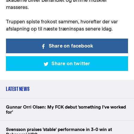
skaderne bliver behandlet og ømme muskler
masseres.
Truppen spiste frokost sammen, hvorefter der var
afslapning op til næste træninspas senere idag.
Share on facebook
Share on twitter
LATEST NEWS
Gunnar Orri Olsen: My FCK debut 'something I've worked
for'
Svensson praises 'stable' performance in 3-0 win at