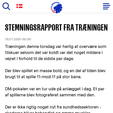
Skip
to
Primary
STEMNINGSRAPPORT FRA TRÆNINGEN
main
navigation
content
-
15/11 2001 00:00
English
Træningen denne torsdag var herlig at overvære som
tilskuer selvom det var koldt var det noget mildere i
vejret i forhold til de sidste par dage.
Der blev spillet en masse bold, og en del af tiden blev
brugt til at spille 11-mod-11 på stor bane.
DM-pokalen var en tur ude på anlægget i dag. Et par
af spillerne blev fotograferet sammen med den.
Der er ikke rigtig noget nyt fra sundhedssektoren -