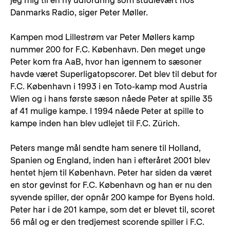
jeg mig til en ny udfordring som studievært hos
Danmarks Radio, siger Peter Møller.
Kampen mod Lillestrøm var Peter Møllers kamp
nummer 200 for F.C. København. Den meget unge
Peter kom fra AaB, hvor han igennem to sæsoner
havde været Superligatopscorer. Det blev til debut for
F.C. København i 1993 i en Toto-kamp mod Austria
Wien og i hans første sæson nåede Peter at spille 35
af 41 mulige kampe. I 1994 nåede Peter at spille to
kampe inden han blev udlejet til F.C. Zürich.
Peters mange mål sendte ham senere til Holland,
Spanien og England, inden han i efteråret 2001 blev
hentet hjem til København. Peter har siden da været
en stor gevinst for F.C. København og han er nu den
syvende spiller, der opnår 200 kampe for Byens hold.
Peter har i de 201 kampe, som det er blevet til, scoret
56 mål og er den tredjemest scorende spiller i F.C.