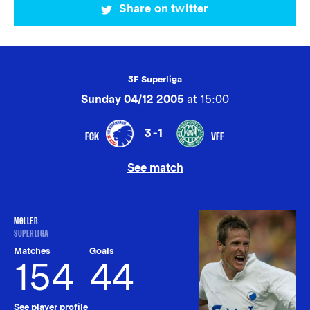
Share on twitter
3F Superliga
Sunday 04/12 2005
at 15:00
3-1
FCK
VFF
See match
MØLLER
SUPERLIGA
Matches
Goals
154
44
See player profile