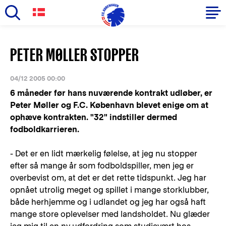
Skip
to
Primary
PETER MØLLER STOPPER
main
navigation
content
-
04/12 2005 00:00
English
6 måneder før hans nuværende kontrakt udløber, er
Peter Møller og F.C. København blevet enige om at
ophæve kontrakten. "32" indstiller dermed
fodboldkarrieren.
- Det er en lidt mærkelig følelse, at jeg nu stopper
efter så mange år som fodboldspiller, men jeg er
overbevist om, at det er det rette tidspunkt. Jeg har
opnået utrolig meget og spillet i mange storklubber,
både herhjemme og i udlandet og jeg har også haft
mange store oplevelser med landsholdet. Nu glæder