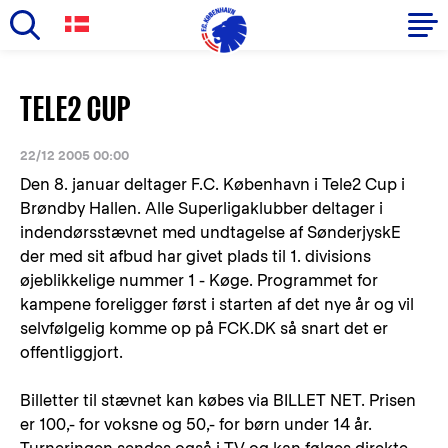
Skip
to
Primary
TELE2 CUP
main
navigation
content
-
22/12 2005 00:00
English
Den 8. januar deltager F.C. København i Tele2 Cup i
Brøndby Hallen. Alle Superligaklubber deltager i
indendørsstævnet med undtagelse af SønderjyskE
der med sit afbud har givet plads til 1. divisions
øjeblikkelige nummer 1 - Køge. Programmet for
kampene foreligger først i starten af det nye år og vil
selvfølgelig komme op på FCK.DK så snart det er
offentliggjort.
Billetter til stævnet kan købes via BILLET NET. Prisen
er 100,- for voksne og 50,- for børn under 14 år.