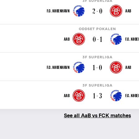
3F SUPERLIGA
2 - 0
F.C. KØBENHAVN
AAB
ODDSET POKALEN
0 - 1
AAB
F.C. KØB
3F SUPERLIGA
1 - 0
F.C. KØBENHAVN
AAB
3F SUPERLIGA
1 - 3
AAB
F.C. KØB
See all AaB vs FCK matches