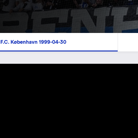
 F.C. København 1999-04-30