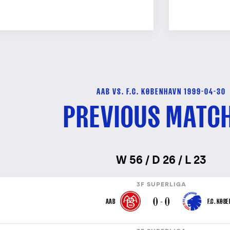
AAB VS. F.C. KØBENHAVN 1999-04-30
PREVIOUS MATC
W 56 / D 26 / L 23
3F SUPERLIGA
0 - 0
AAB
F.C. KØB