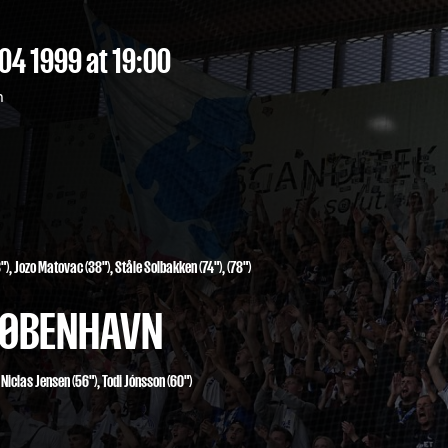
/04 1999
at 19:00
n
")
,
Jozo Matovac (38")
,
Ståle Solbakken (74"), (78")
 KØBENHAVN
,
Niclas Jensen
(56"),
Todi Jónsson
(60")