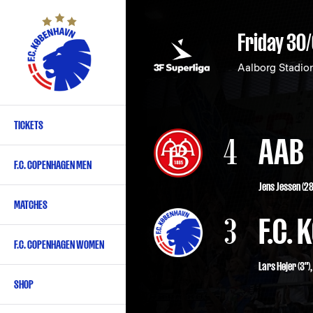
Skip
to
Friday 30
main
content
Aalborg Stadio
TICKETS
Primary
4
AAB
navigation
F.C. COPENHAGEN MEN
-
Jens Jessen (28
English
MATCHES
3
F.C.
F.C. COPENHAGEN WOMEN
Lars Højer
(3")
SHOP