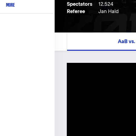
Spectators
12.524
MORE
Referee
Jan Hald
AaB vs.