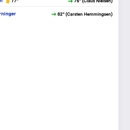
en
77"
76" (Claus Nielsen)
rninger
82" (Carsten Hemmingsen)