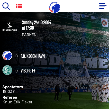
Skip
to
Primary
Sunday 24/10 2004
main
at 17:30
navigation
content
PARKEN
-
English
0
F.C. KØBENHAVN
0
VIBORG FF
Spectators
19.037
Referee
Knud Erik Fisker