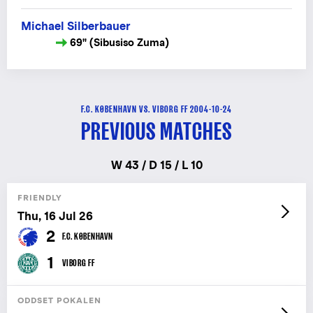
Michael Silberbauer
69" (Sibusiso Zuma)
F.C. KØBENHAVN VS. VIBORG FF 2004-10-24
PREVIOUS MATCHES
W 43 / D 15 / L 10
FRIENDLY
Thu, 16 Jul 26
2
F.C. KØBENHAVN
1
VIBORG FF
ODDSET POKALEN