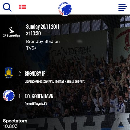
Skip
to
Primary
Sunday 20/11 2011
main
at 13:30
navigation
content
Brøndby Stadion
-
TV3+
English
2
BRØNDBY IF
Clarence Goodson (18")
,
Thomas Rasmussen (81")
1
F.C. KØBENHAVN
Dame N'Doye
(41")
Spectators
10.803