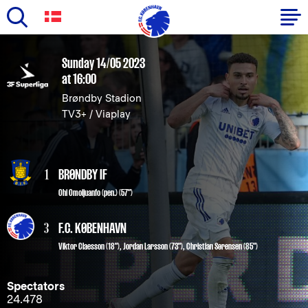
Skip
to
Primary
Sunday 14/05 2023
main
at 16:00
navigation
content
Brøndby Stadion
-
TV3+ / Viaplay
English
1
BRØNDBY IF
Ohi Omoijuanfo (pen.) (57")
3
F.C. KØBENHAVN
Viktor Claesson
(18"),
Jordan Larsson
(73"),
Christian Sørensen
(85")
Spectators
24.478