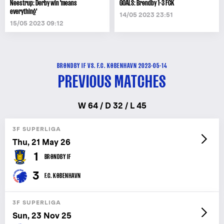
Neestrup: Derby win 'means
GOALS: Brøndby 1-3 FCK
everything'
14/05 2023 23:51
15/05 2023 09:12
BRØNDBY IF VS. F.C. KØBENHAVN 2023-05-14
PREVIOUS MATCHES
W 64 / D 32 / L 45
3F SUPERLIGA
Thu, 21 May 26
1
BRØNDBY IF
3
F.C. KØBENHAVN
3F SUPERLIGA
Sun, 23 Nov 25