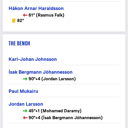
Hákon Arnar Haraldsson
61" (Rasmus Falk)
82"
THE BENCH
Karl-Johan Johnsson
Ísak Bergmann Jóhannesson
90"+4 (Jordan Larsson)
Paul Mukairu
Jordan Larsson
45"+1 (Mohamed Daramy)
90"+4 (Ísak Bergmann Jóhannesson)